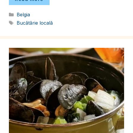
Categorii
Belgia
Etichete
Bucătărie locală