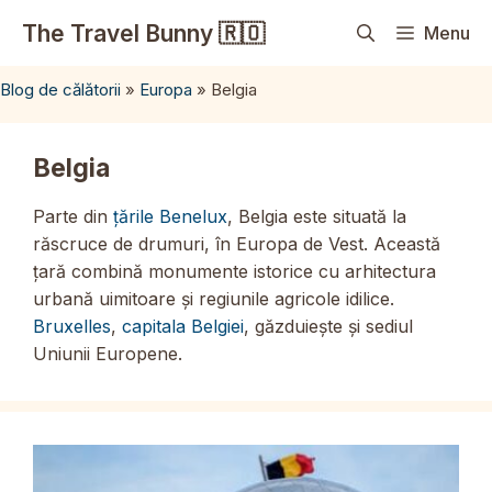
Sari
The Travel Bunny 🇷🇴
Menu
la
conținut
Blog de călătorii
»
Europa
»
Belgia
Belgia
Parte din
țările Benelux
, Belgia este situată la
răscruce de drumuri, în Europa de Vest. Această
țară combină monumente istorice cu arhitectura
urbană uimitoare și regiunile agricole idilice.
Bruxelles
,
capitala Belgiei
, găzduiește și sediul
Uniunii Europene.