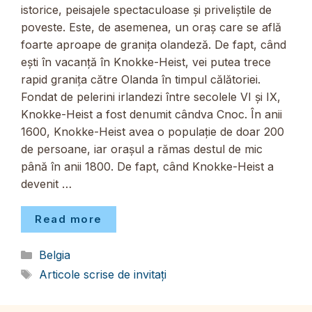
istorice, peisajele spectaculoase și priveliștile de
poveste. Este, de asemenea, un oraș care se află
foarte aproape de granița olandeză. De fapt, când
ești în vacanță în Knokke-Heist, vei putea trece
rapid granița către Olanda în timpul călătoriei.
Fondat de pelerini irlandezi între secolele VI și IX,
Knokke-Heist a fost denumit cândva Cnoc. În anii
1600, Knokke-Heist avea o populație de doar 200
de persoane, iar orașul a rămas destul de mic
până în anii 1800. De fapt, când Knokke-Heist a
devenit …
Read more
Categorii
Belgia
Etichete
Articole scrise de invitați