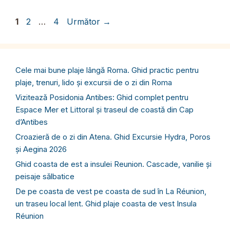
Pagina
Pagina
Pagina
1
2
…
4
Următor
→
Cele mai bune plaje lângă Roma. Ghid practic pentru
plaje, trenuri, lido și excursii de o zi din Roma
Vizitează Posidonia Antibes: Ghid complet pentru
Espace Mer et Littoral și traseul de coastă din Cap
d’Antibes
Croazieră de o zi din Atena. Ghid Excursie Hydra, Poros
și Aegina 2026
Ghid coasta de est a insulei Reunion. Cascade, vanilie și
peisaje sălbatice
De pe coasta de vest pe coasta de sud în La Réunion,
un traseu local lent. Ghid plaje coasta de vest Insula
Réunion