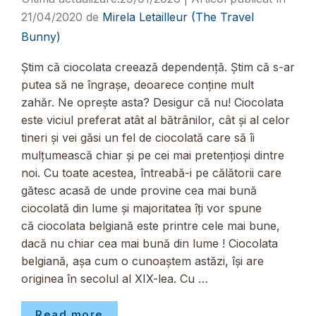
21/04/2020
de
Mirela Letailleur (The Travel
Bunny)
Știm că ciocolata creează dependență. Știm că s-ar
putea să ne îngrașe, deoarece conține mult
zahăr. Ne oprește asta? Desigur că nu! Ciocolata
este viciul preferat atât al bătrânilor, cât și al celor
tineri și vei găsi un fel de ciocolată care să îi
mulțumească chiar și pe cei mai pretențioși dintre
noi. Cu toate acestea, întreabă-i pe călătorii care
gătesc acasă de unde provine cea mai bună
ciocolată din lume și majoritatea îți vor spune
că ciocolata belgiană este printre cele mai bune,
dacă nu chiar cea mai bună din lume ! Ciocolata
belgiană, așa cum o cunoaștem astăzi, își are
originea în secolul al XIX-lea. Cu …
Read more