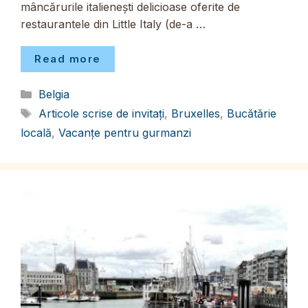
mâncărurile italienești delicioase oferite de
restaurantele din Little Italy (de-a …
Read more
Categorii
Belgia
Etichete
Articole scrise de invitați
,
Bruxelles
,
Bucătărie
locală
,
Vacanțe pentru gurmanzi