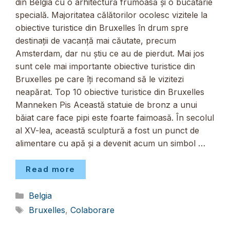
din Belgia cu o arhitectură frumoasă și o bucătărie
specială. Majoritatea călătorilor ocolesc vizitele la
obiective turistice din Bruxelles în drum spre
destinații de vacanță mai căutate, precum
Amsterdam, dar nu știu ce au de pierdut. Mai jos
sunt cele mai importante obiective turistice din
Bruxelles pe care îți recomand să le vizitezi
neapărat. Top 10 obiective turistice din Bruxelles
Manneken Pis Această statuie de bronz a unui
băiat care face pipi este foarte faimoasă. În secolul
al XV-lea, această sculptură a fost un punct de
alimentare cu apă și a devenit acum un simbol …
Read more
Categorii
Belgia
Etichete
Bruxelles
,
Colaborare