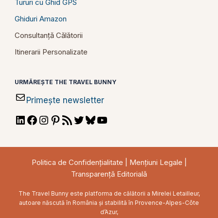
Tururi cu Ghid GPS
Ghiduri Amazon
Consultanță Călătorii
Itinerarii Personalizate
URMĂREȘTE THE TRAVEL BUNNY
Primește newsletter
LinkedIn
Facebook
Instagram
Pinterest
RSS
Twitter
Bluesky
YouTube
Feed
Politica de Confidențialitate
|
Mențiuni Legale
|
Transparență Editorială
The Travel Bunny este platforma de călătorii a Mirelei Letailleur,
autoare născută în România și stabilită în Provence-Alpes-Côte
d’Azur,