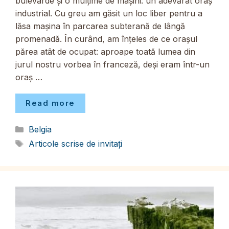
bulevarde și o mulțime de mașini: un adevărat oraș
industrial. Cu greu am găsit un loc liber pentru a
lăsa mașina în parcarea subterană de lângă
promenadă. În curând, am înțeles de ce orașul
părea atât de ocupat: aproape toată lumea din
jurul nostru vorbea în franceză, deși eram într-un
oraș …
Read more
Categorii
Belgia
Etichete
Articole scrise de invitați