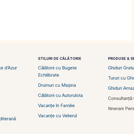
STILURI DE CĂLĂTORIE
PRODUSE & SE
e d’Azur
Călătorii cu Bugete
Ghiduri Gratu
Echilibrate
Tururi cu Gh
Drumuri cu Mașina
Ghiduri Ama
Călătorii cu Autorulota
Consultanță C
Vacanțe în Familie
Itinerarii Pe
Vacanțe cu Velierul
diterană