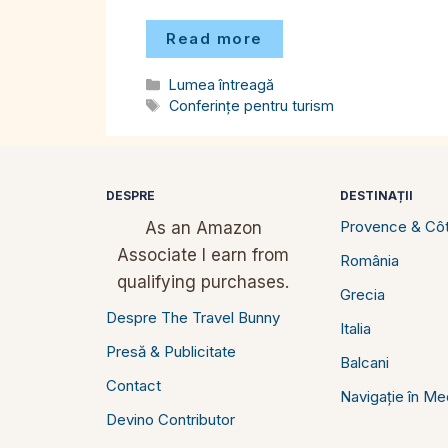
Read more
Categorii
Lumea întreagă
Etichete
Conferințe pentru turism
DESPRE
DESTINAȚII
Provence & Côt
As an Amazon
Associate I earn from
România
qualifying purchases.
Grecia
Despre The Travel Bunny
Italia
Presă & Publicitate
Balcani
Contact
Navigație în Me
Devino Contributor