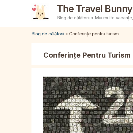
Sari
The Travel Bunny
la
Blog de călătorii • Mai multe vacanțe, 
conținut
Blog de călătorii
»
Conferințe pentru turism
Conferințe Pentru Turism