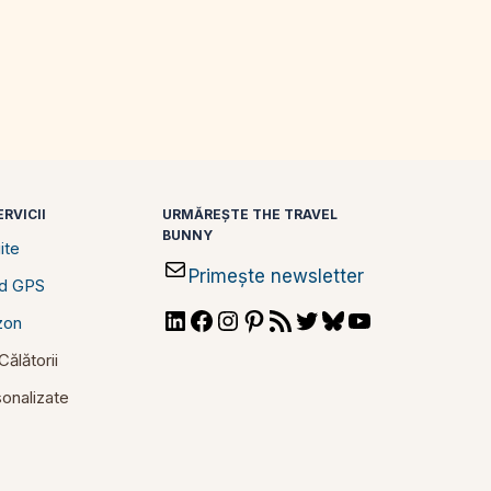
RVICII
URMĂREȘTE THE TRAVEL
BUNNY
ite
Primește newsletter
id GPS
LinkedIn
Facebook
Instagram
Pinterest
RSS
Twitter
Bluesky
YouTube
zon
Feed
ălătorii
rsonalizate