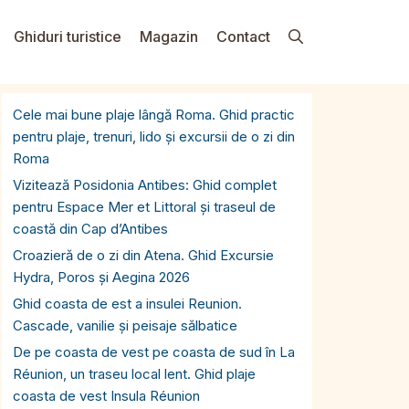
Ghiduri turistice
Magazin
Contact
Cele mai bune plaje lângă Roma. Ghid practic
pentru plaje, trenuri, lido și excursii de o zi din
Roma
Vizitează Posidonia Antibes: Ghid complet
pentru Espace Mer et Littoral și traseul de
coastă din Cap d’Antibes
Croazieră de o zi din Atena. Ghid Excursie
Hydra, Poros și Aegina 2026
Ghid coasta de est a insulei Reunion.
Cascade, vanilie și peisaje sălbatice
De pe coasta de vest pe coasta de sud în La
Réunion, un traseu local lent. Ghid plaje
coasta de vest Insula Réunion