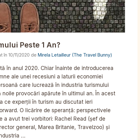
mului Peste 1 An?
10/11/2020
de
Mirela Letailleur (The Travel Bunny)
ată în anul 2020. Chiar înainte de introducerea
semne ale unei recesiuni a laturii economiei
ersoană care lucrează în industria turismului
noile provocări apărute în ultimul an. În acest
 ce experții în turism au discutat ieri
orward. O licărire de speranță: perspectivele
e a avut trei vorbitori: Rachel Read (șef de
ector general, Marea Britanie, Travelzoo) și
ndustria …