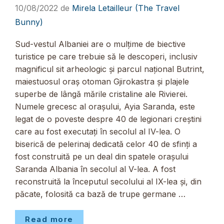
10/08/2022
de
Mirela Letailleur (The Travel
Bunny)
Sud-vestul Albaniei are o mulțime de biective
turistice pe care trebuie să le descoperi, inclusiv
magnificul sit arheologic și parcul național Butrint,
maiestuosul oraș otoman Gjirokastra și plajele
superbe de lângă mările cristaline ale Rivierei.
Numele grecesc al orașului, Ayia Saranda, este
legat de o poveste despre 40 de legionari creștini
care au fost executați în secolul al IV-lea. O
biserică de pelerinaj dedicată celor 40 de sfinți a
fost construită pe un deal din spatele orașului
Saranda Albania în secolul al V-lea. A fost
reconstruită la începutul secolului al IX-lea și, din
păcate, folosită ca bază de trupe germane …
Read more