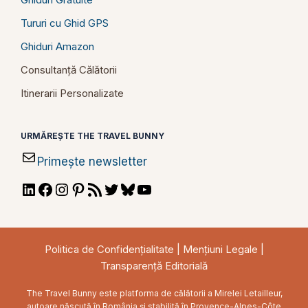
Tururi cu Ghid GPS
Ghiduri Amazon
Consultanță Călătorii
Itinerarii Personalizate
URMĂREȘTE THE TRAVEL BUNNY
Primește newsletter
LinkedIn
Facebook
Instagram
Pinterest
RSS
Twitter
Bluesky
YouTube
Feed
Politica de Confidențialitate
|
Mențiuni Legale
|
Transparență Editorială
The Travel Bunny este platforma de călătorii a Mirelei Letailleur,
autoare născută în România și stabilită în Provence-Alpes-Côte