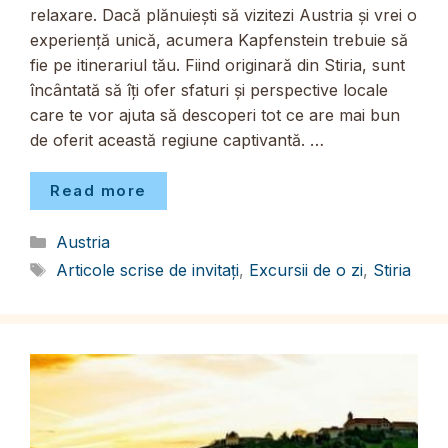
relaxare. Dacă plănuiești să vizitezi Austria și vrei o
experiență unică, acumera Kapfenstein trebuie să
fie pe itinerariul tău. Fiind originară din Stiria, sunt
încântată să îți ofer sfaturi și perspective locale
care te vor ajuta să descoperi tot ce are mai bun
de oferit această regiune captivantă. …
Read more
Categorii
Austria
Etichete
Articole scrise de invitați
,
Excursii de o zi
,
Stiria