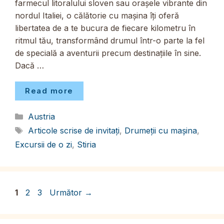
farmecul litoralului sloven sau orașele vibrante din
nordul Italiei, o călătorie cu mașina îți oferă
libertatea de a te bucura de fiecare kilometru în
ritmul tău, transformând drumul într-o parte la fel
de specială a aventurii precum destinațiile în sine.
Dacă …
Read more
Categorii
Austria
Etichete
Articole scrise de invitați
,
Drumeții cu mașina
,
Excursii de o zi
,
Stiria
Pagina
Pagina
Pagina
1
2
3
Următor
→