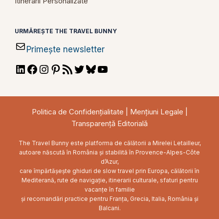
Itinerarii Personalizate
URMĂREȘTE THE TRAVEL BUNNY
Primește newsletter
LinkedIn
Facebook
Instagram
Pinterest
RSS
Twitter
Bluesky
YouTube
Feed
Politica de Confidențialitate
|
Mențiuni Legale
|
Transparență Editorială
The Travel Bunny este platforma de călătorii a Mirelei Letailleur,
autoare născută în România și stabilită în Provence-Alpes-Côte
d’Azur,
care împărtășește ghiduri de slow travel prin Europa, călătorii în
Mediterană, rute de navigație, itinerarii culturale, sfaturi pentru
vacanțe în familie
și recomandări practice pentru Franța, Grecia, Italia, România și
Balcani.