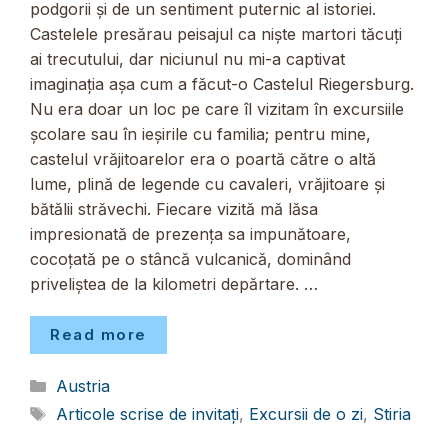
podgorii și de un sentiment puternic al istoriei.
Castelele presărau peisajul ca niște martori tăcuți
ai trecutului, dar niciunul nu mi-a captivat
imaginația așa cum a făcut-o Castelul Riegersburg.
Nu era doar un loc pe care îl vizitam în excursiile
școlare sau în ieșirile cu familia; pentru mine,
castelul vrăjitoarelor era o poartă către o altă
lume, plină de legende cu cavaleri, vrăjitoare și
bătălii străvechi. Fiecare vizită mă lăsa
impresionată de prezența sa impunătoare,
cocoțată pe o stâncă vulcanică, dominând
priveliștea de la kilometri depărtare. …
Read more
Categorii
Austria
Etichete
Articole scrise de invitați
,
Excursii de o zi
,
Stiria