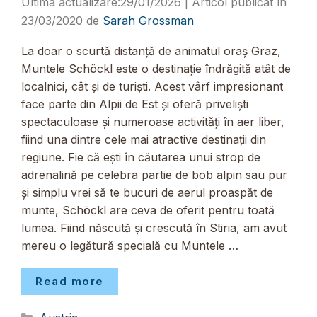
29/01/2026
23/03/2020
de
Sarah Grossman
La doar o scurtă distanță de animatul oraș Graz,
Muntele Schöckl este o destinație îndrăgită atât de
localnici, cât și de turiști. Acest vârf impresionant
face parte din Alpii de Est și oferă priveliști
spectaculoase și numeroase activități în aer liber,
fiind una dintre cele mai atractive destinații din
regiune. Fie că ești în căutarea unui strop de
adrenalină pe celebra partie de bob alpin sau pur
și simplu vrei să te bucuri de aerul proaspăt de
munte, Schöckl are ceva de oferit pentru toată
lumea. Fiind născută și crescută în Stiria, am avut
mereu o legătură specială cu Muntele …
Read more
Categorii