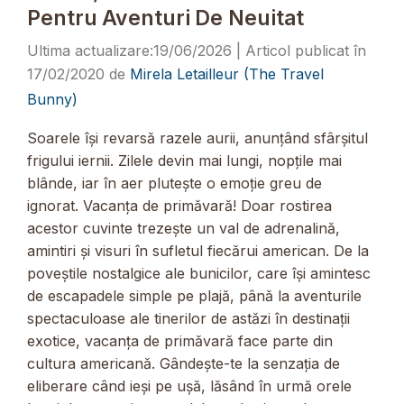
Pentru Aventuri De Neuitat
19/06/2026
17/02/2020
de
Mirela Letailleur (The Travel
Bunny)
Soarele își revarsă razele aurii, anunțând sfârșitul
frigului iernii. Zilele devin mai lungi, nopțile mai
blânde, iar în aer plutește o emoție greu de
ignorat. Vacanța de primăvară! Doar rostirea
acestor cuvinte trezește un val de adrenalină,
amintiri și visuri în sufletul fiecărui american. De la
poveștile nostalgice ale bunicilor, care își amintesc
de escapadele simple pe plajă, până la aventurile
spectaculoase ale tinerilor de astăzi în destinații
exotice, vacanța de primăvară face parte din
cultura americană. Gândește-te la senzația de
eliberare când ieși pe ușă, lăsând în urmă orele