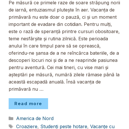
Pe măsură ce primele raze de soare străpung norii
de iarnă, entuziasmul plutește în aer. Vacanța de
primăvară nu este doar o pauză, ci și un moment
important de evadare din cotidian. Pentru mulți,
este o rază de speranță printre cursuri obositoare,
teme nesfârșite și rutina zilnică. Este perioada
anului în care timpul pare să se oprească,
oferindu-ne șansa de a ne reîncărca bateriile, de a
descoperi locuri noi și de a ne reaprinde pasiunea
pentru aventură. Cei mai tineri, cu vise mari și
așteptări pe măsură, numără zilele rămase până la
această escapadă anuală. Însă vacanța de
primăvară nu …
Read more
Categorii
America de Nord
Etichete
Croaziere
,
Studenți peste hotare
,
Vacanțe cu