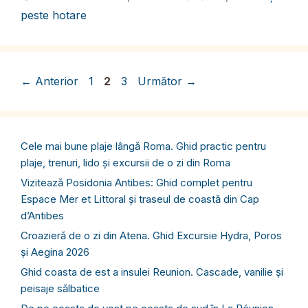
peste hotare
Pagina
Pagina
Pagina
←
Anterior
1
2
3
Următor
→
Cele mai bune plaje lângă Roma. Ghid practic pentru
plaje, trenuri, lido și excursii de o zi din Roma
Vizitează Posidonia Antibes: Ghid complet pentru
Espace Mer et Littoral și traseul de coastă din Cap
d’Antibes
Croazieră de o zi din Atena. Ghid Excursie Hydra, Poros
și Aegina 2026
Ghid coasta de est a insulei Reunion. Cascade, vanilie și
peisaje sălbatice