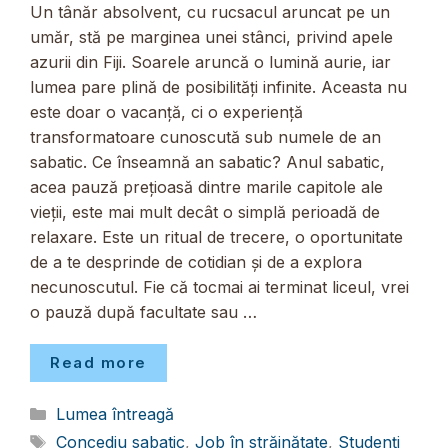
Un tânăr absolvent, cu rucsacul aruncat pe un
umăr, stă pe marginea unei stânci, privind apele
azurii din Fiji. Soarele aruncă o lumină aurie, iar
lumea pare plină de posibilități infinite. Aceasta nu
este doar o vacanță, ci o experiență
transformatoare cunoscută sub numele de an
sabatic. Ce înseamnă an sabatic? Anul sabatic,
acea pauză prețioasă dintre marile capitole ale
vieții, este mai mult decât o simplă perioadă de
relaxare. Este un ritual de trecere, o oportunitate
de a te desprinde de cotidian și de a explora
necunoscutul. Fie că tocmai ai terminat liceul, vrei
o pauză după facultate sau …
Read more
Categorii
Lumea întreagă
Etichete
Concediu sabatic
,
Job în străinătate
,
Studenți