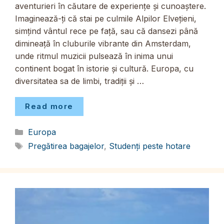
aventurieri în căutare de experiențe și cunoaștere.
Imaginează-ți că stai pe culmile Alpilor Elvețieni,
simțind vântul rece pe față, sau că dansezi până
dimineață în cluburile vibrante din Amsterdam,
unde ritmul muzicii pulsează în inima unui
continent bogat în istorie și cultură. Europa, cu
diversitatea sa de limbi, tradiții și …
Read more
Categorii
Europa
Etichete
Pregătirea bagajelor
,
Studenți peste hotare