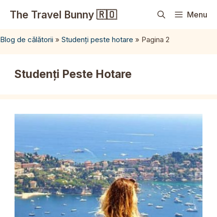
Sari
The Travel Bunny 🇷🇴
Menu
la
conținut
Blog de călătorii
»
Studenți peste hotare
»
Pagina 2
Studenți Peste Hotare