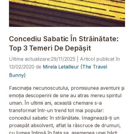
Concediu Sabatic În Străinătate:
Top 3 Temeri De Depășit
29/11/2025
13/02/2020
de
Mirela Letailleur (The Travel
Bunny)
Fascinația necunoscutului, promisiunea aventurii și
emoția descoperirii de sine au atras mereu spiritul
uman. În ultimii ani, această chemare s-a
transformat într-un trend tot mai popular:
concediul sabatic în străinătate. Imaginează-ți un
proaspăt absolvent, aflat la răscruce de drumuri,
cu lumea întinsă în fața sa, asemenea unei hărți