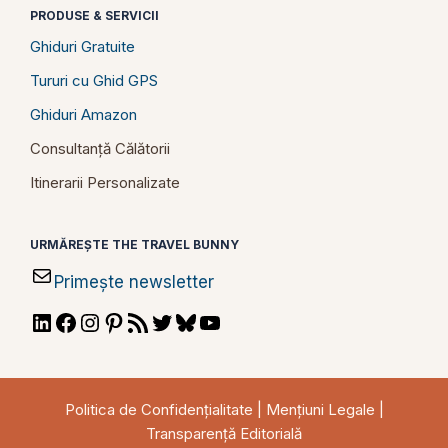
PRODUSE & SERVICII
Ghiduri Gratuite
Tururi cu Ghid GPS
Ghiduri Amazon
Consultanță Călătorii
Itinerarii Personalizate
URMĂREȘTE THE TRAVEL BUNNY
Primește newsletter
LinkedIn
Facebook
Instagram
Pinterest
RSS
Twitter
Bluesky
YouTube
Feed
Politica de Confidențialitate
|
Mențiuni Legale
|
Transparență Editorială