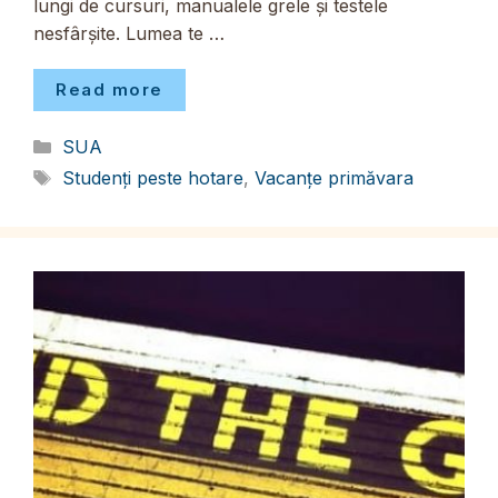
lungi de cursuri, manualele grele și testele
nesfârșite. Lumea te …
Read more
Categorii
SUA
Etichete
Studenți peste hotare
,
Vacanțe primăvara