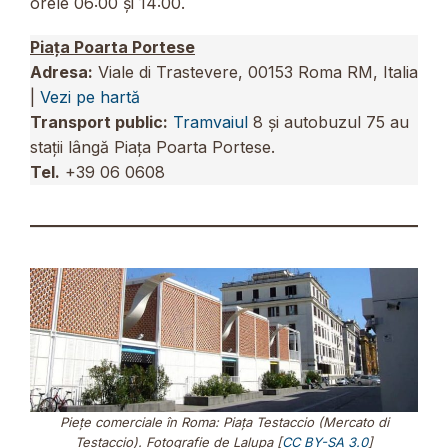
orele 06:00 și 14:00.
Piața Poarta Portese
Adresa:
Viale di Trastevere, 00153 Roma RM, Italia
|
Vezi pe hartă
Transport public:
Tramvaiul
8 și autobuzul 75 au
stații lângă Piața Poarta Portese.
Tel.
+39 06 0608
Piețe comerciale în Roma: Piața Testaccio (Mercato di
Testaccio). Fotografie de Lalupa [
CC BY-SA 3.0
]