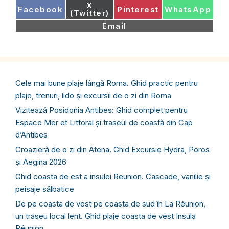
Share
X
Share
Share
Share
Facebook
Pinterest
WhatsApp
on
(Twitter)
on
on
on
Share
Email
on
Cele mai bune plaje lângă Roma. Ghid practic pentru
plaje, trenuri, lido și excursii de o zi din Roma
Vizitează Posidonia Antibes: Ghid complet pentru
Espace Mer et Littoral și traseul de coastă din Cap
d’Antibes
Croazieră de o zi din Atena. Ghid Excursie Hydra, Poros
și Aegina 2026
Ghid coasta de est a insulei Reunion. Cascade, vanilie și
peisaje sălbatice
De pe coasta de vest pe coasta de sud în La Réunion,
un traseu local lent. Ghid plaje coasta de vest Insula
Réunion