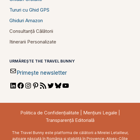
Tururi cu Ghid GPS
Ghiduri Amazon
Consultanță Călătorii
Itinerarii Personalizate
URMĂREȘTE THE TRAVEL BUNNY
Primește newsletter
LinkedIn
Facebook
Instagram
Pinterest
RSS
Twitter
Bluesky
YouTube
Feed
Politica de Confidențialitate
|
Mențiuni Legale
|
Transparență Editorială
The Travel Bunny este platforma de călătorii a Mirelei Letailleur,
autoare născută în România și stabilită în Provence-Alpes-Côte