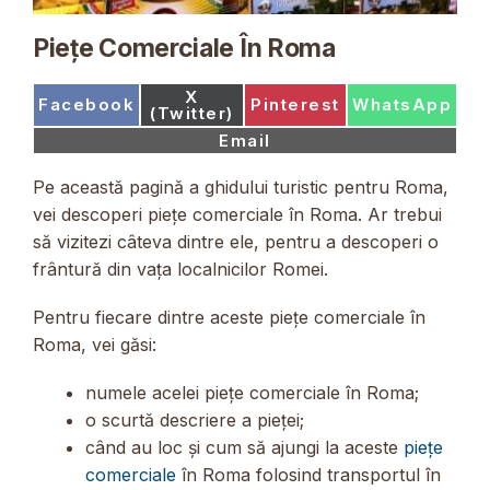
Piețe Comerciale În Roma
Share
X
Share
Share
Share
Facebook
Pinterest
WhatsApp
on
(Twitter)
on
on
on
Share
Email
on
Pe această pagină a ghidului turistic pentru Roma,
vei descoperi piețe comerciale în Roma. Ar trebui
să vizitezi câteva dintre ele, pentru a descoperi o
frântură din vața localnicilor Romei.
Pentru fiecare dintre aceste piețe comerciale în
Roma, vei găsi:
numele acelei piețe comerciale în Roma;
o scurtă descriere a pieței;
când au loc și cum să ajungi la aceste
piețe
comerciale
în Roma folosind transportul în