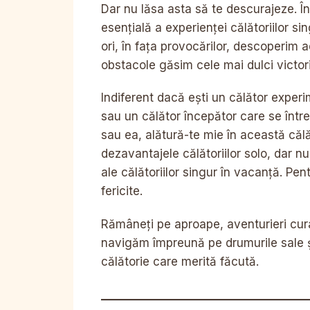
Dar nu lăsa asta să te descurajeze. 
esențială a experienței călătoriilor s
ori, în fața provocărilor, descoperim 
obstacole găsim cele mai dulci victori
Indiferent dacă ești un călător exper
sau un călător începător care se într
sau ea, alătură-te mie în această călă
dezavantajele călătoriilor solo, dar n
ale călătoriilor singur în vacanță. Pent
fericite.
Rămâneți pe aproape, aventurieri cura
navigăm împreună pe drumurile sale șe
călătorie care merită făcută.