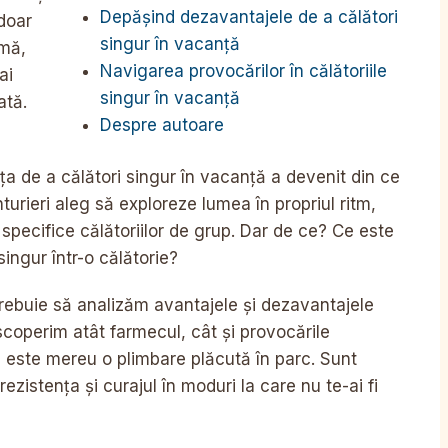
Depășind dezavantajele de a călători
doar
singur în vacanță
rmă,
Navigarea provocărilor în călătoriile
ai
singur în vacanță
ată.
Despre autoare
nța de a călători singur în vacanță a devenit din ce
turieri aleg să exploreze lumea în propriul ritm,
specifice călătoriilor de grup. Dar de ce? Ce este
ingur într-o călătorie?
trebuie să analizăm avantajele și dezavantajele
escoperim atât farmecul, cât și provocările
 este mereu o plimbare plăcută în parc. Sunt
zistența și curajul în moduri la care nu te-ai fi