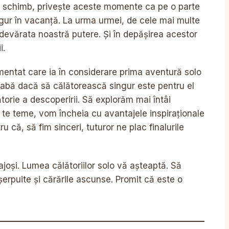
În schimb, privește aceste momente ca pe o parte
ingur în vacanță. La urma urmei, de cele mai multe
adevărata noastră putere. Și în depășirea acestor
i.
imentat care ia în considerare prima aventură solo
eabă dacă să călătorească singur este pentru el
torie a descoperirii. Să explorăm mai întâi
u te teme, vom încheia cu avantajele inspiraționale
ru că, să fim sinceri, tuturor ne plac finalurile
joși. Lumea călătoriilor solo vă așteaptă. Să
rpuite și cărările ascunse. Promit că este o