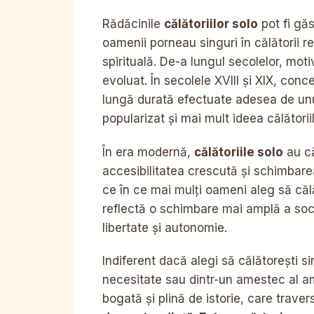
Rădăcinile
călătoriilor solo
pot fi găs
oamenii porneau singuri în călătorii r
spirituală. De-a lungul secolelor, motiv
evoluat. În secolele XVIII și XIX, con
lungă durată efectuate adesea de unul 
popularizat și mai mult ideea călătoriil
În era modernă,
călătoriile solo
au că
accesibilitatea crescută și schimbarea 
ce în ce mai mulți oameni aleg să căl
reflectă o schimbare mai amplă a soc
libertate și autonomie.
Indiferent dacă alegi să călătorești si
necesitate sau dintr-un amestec al amb
bogată și plină de istorie, care traver