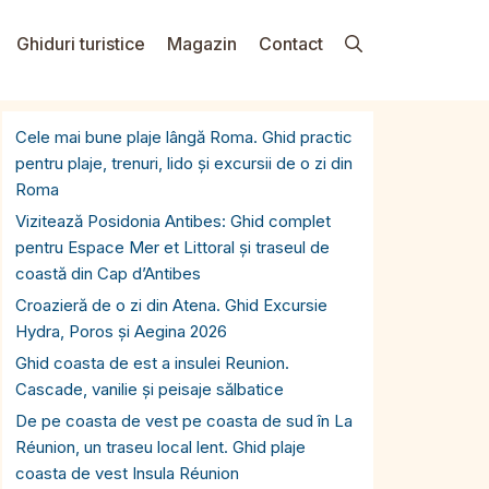
Ghiduri turistice
Magazin
Contact
Cele mai bune plaje lângă Roma. Ghid practic
pentru plaje, trenuri, lido și excursii de o zi din
Roma
Vizitează Posidonia Antibes: Ghid complet
pentru Espace Mer et Littoral și traseul de
coastă din Cap d’Antibes
Croazieră de o zi din Atena. Ghid Excursie
Hydra, Poros și Aegina 2026
Ghid coasta de est a insulei Reunion.
Cascade, vanilie și peisaje sălbatice
De pe coasta de vest pe coasta de sud în La
Réunion, un traseu local lent. Ghid plaje
coasta de vest Insula Réunion