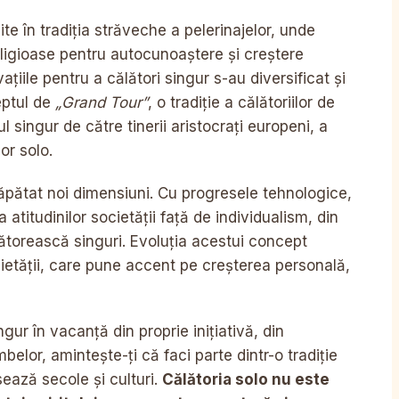
ite în tradiția străveche a pelerinajelor, unde
eligioase pentru autocunoaștere și creștere
ațiile pentru a călători singur s-au diversificat și
ceptul de
„Grand Tour”
, o tradiție a călătoriilor de
singur de către tinerii aristocrați europeni, a
or solo.
pătat noi dimensiuni. Cu progresele tehnologice,
atitudinilor societății față de individualism, din
ătorească singuri. Evoluția acestui concept
ietății, care pune accent pe creșterea personală,
ngur în vacanță din proprie inițiativă, din
elor, amintește-ți că faci parte dintr-o tradiție
sează secole și culturi.
Călătoria solo nu este