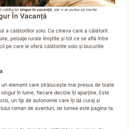
e călătoriei
singur în vacanță
, dar s-ar putea să merite
ngur În Vacanță
 a călătoriilor solo. Ca cineva care a călătorit
e, peisaje rurale liniștite și tot ce se află între
 pe care le oferă călătoriile solo și bucuriile
a
ă un element care strălucește mai presus de toate
singur în lume, fiecare decizie îți aparține. Este
ris, un tip de autonomie care îți dă curaj și
priului roman de aventuri, iar lumea este pagina ta