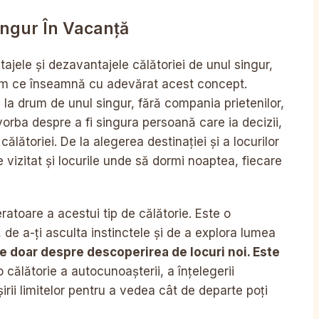
ingur În Vacanță
ajele și dezavantajele călătoriei de unul singur,
gem ce înseamnă cu adevărat acest concept.
la drum de unul singur, fără compania prietenilor,
 vorba despre a fi singura persoană care ia decizii,
ălătoriei. De la alegerea destinației și a locurilor
 vizitat și locurile unde să dormi noaptea, fiecare
ratoare a acestui tip de călătorie. Este o
de a-ți asculta instinctele și de a explora lumea
te doar despre descoperirea de locuri noi. Este
 călătorie a autocunoașterii, a înțelegerii
șirii limitelor pentru a vedea cât de departe poți