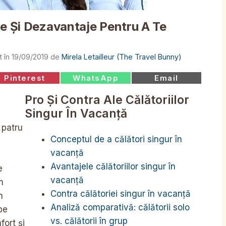
je Și Dezavantaje Pentru A Te
19/09/2019
de
Mirela Letailleur (The Travel Bunny)
Share
Share
Share
Pinterest
WhatsApp
Email
on
on
on
Pro Și Contra Ale Călătoriilor
Singur În Vacanță
 patru
Conceptul de a călători singur în
vacanță
i
Avantajele călătoriilor singur în
e
vacanță
n
Contra călătoriei singur în vacanță
n
Analiză comparativă: călătorii solo
pe
vs. călătorii în grup
fort și