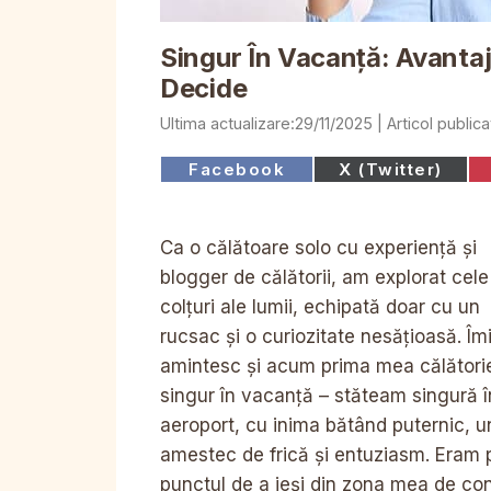
Singur În Vacanță: Avanta
Decide
29/11/2025
Share
Share
Facebook
X (Twitter)
on
on
Ca o călătoare solo cu experiență și
blogger de călătorii, am explorat cele
colțuri ale lumii, echipată doar cu un
rucsac și o curiozitate nesățioasă. Îm
amintesc și acum prima mea călători
singur în vacanță – stăteam singură î
aeroport, cu inima bătând puternic, u
amestec de frică și entuziasm. Eram 
punctul de a ieși din zona mea de con