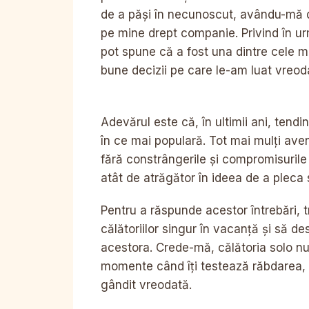
de a păși în necunoscut, avându-mă 
pe mine drept companie. Privind în u
pot spune că a fost una dintre cele m
bune decizii pe care le-am luat vreod
Adevărul este că, în ultimii ani, tendi
în ce mai populară. Tot mai mulți aven
fără constrângerile și compromisurile 
atât de atrăgător în ideea de a pleca s
Pentru a răspunde acestor întrebări, 
călătoriilor singur în vacanță și să d
acestora. Crede-mă, călătoria solo nu
momente când îți testează răbdarea, re
gândit vreodată.