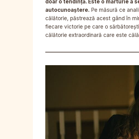
doar o tendință. Este o mărturie a s
autocunoaștere.
Pe măsură ce analiz
călătorie, păstrează acest gând în mi
fiecare victorie pe care o sărbătoreșt
călătorie extraordinară care este călă