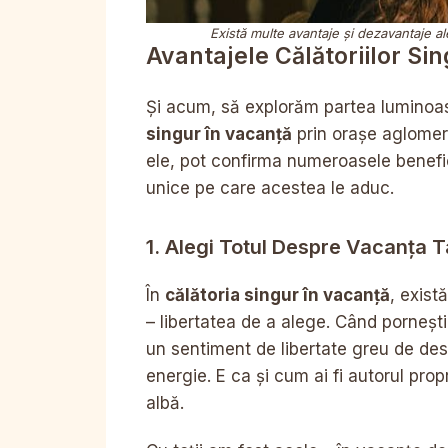
Există multe avantaje și dezavantaje al
Avantajele Călătoriilor Si
Și acum, să explorăm partea luminoasă
singur în vacanță
prin orașe aglomerat
ele, pot confirma numeroasele beneficii
unice pe care acestea le aduc.
1. Alegi Totul Despre Vacanța T
În
călătoria singur în vacanță
, exist
– libertatea de a alege. Când pornești 
un sentiment de libertate greu de desc
energie. E ca și cum ai fi autorul pro
albă.