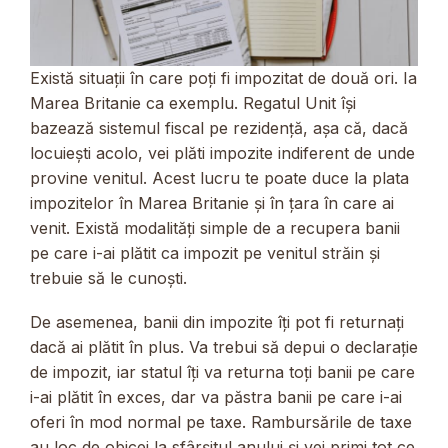
Există situații în care poți fi impozitat de două ori. Ia
Marea Britanie ca exemplu. Regatul Unit își
bazează sistemul fiscal pe rezidență, așa că, dacă
locuiești acolo, vei plăti impozite indiferent de unde
provine venitul. Acest lucru te poate duce la plata
impozitelor în Marea Britanie și în țara în care ai
venit. Există modalități simple de a recupera banii
pe care i-ai plătit ca impozit pe venitul străin și
trebuie să le cunoști.
De asemenea, banii din impozite îți pot fi returnați
dacă ai plătit în plus. Va trebui să depui o declarație
de impozit, iar statul îți va returna toți banii pe care
i-ai plătit în exces, dar va păstra banii pe care i-ai
oferi în mod normal pe taxe. Rambursările de taxe
au loc de obicei la sfârșitul anului și vei primi tot ce