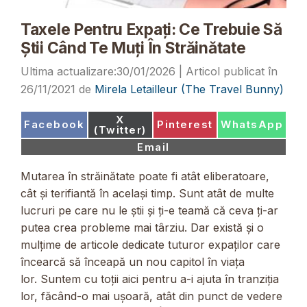
Taxele Pentru Expați: Ce Trebuie Să
Știi Când Te Muți În Străinătate
30/01/2026
26/11/2021
de
Mirela Letailleur (The Travel Bunny)
Share
X
Share
Share
Share
Facebook
Pinterest
WhatsApp
on
(Twitter)
on
on
on
Share
Email
on
Mutarea în străinătate poate fi atât eliberatoare,
cât și terifiantă în același timp. Sunt atât de multe
lucruri pe care nu le știi și ți-e teamă că ceva ți-ar
putea crea probleme mai târziu. Dar există și o
mulțime de articole dedicate tuturor expaților care
încearcă să înceapă un nou capitol în viața
lor. Suntem cu toții aici pentru a-i ajuta în tranziția
lor, făcând-o mai ușoară, atât din punct de vedere