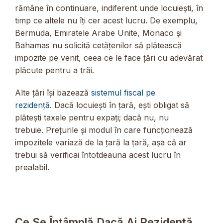
rămâne în continuare, indiferent unde locuiești, în
timp ce altele nu îți cer acest lucru. De exemplu,
Bermuda, Emiratele Arabe Unite, Monaco și
Bahamas nu solicită cetățenilor să plătească
impozite pe venit, ceea ce le face țări cu adevărat
plăcute pentru a trăi.
Alte țări își bazează
sistemul fiscal pe
rezidență
. Dacă locuiești în țară, ești obligat să
plătești taxele pentru expați; dacă nu, nu
trebuie. Prețurile și modul în care funcționează
impozitele variază de la țară la țară, așa că ar
trebui să verificai întotdeauna acest lucru în
prealabil.
Ce Se Întâmplă Dacă Ai Rezidență