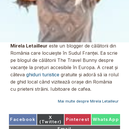
Mirela Letailleur
este un blogger de călătorii din
România care locuiește în Sudul Franței. Ea scrie
pe blogul de călătorii The Travel Bunny despre
vacanțe la prețuri accesibile în Europa. A creat și
câteva
ghiduri turistice
gratuite și adoră să ia rolul
de ghid local când vizitează orașe din România
cu prieteni străini. Iubitoare de cafea.
Mai multe despre Mirela Letailleur
Share
X
Share
Share
Share
Facebook
Pinterest
WhatsApp
on
(Twitter)
on
on
on
Share
Email