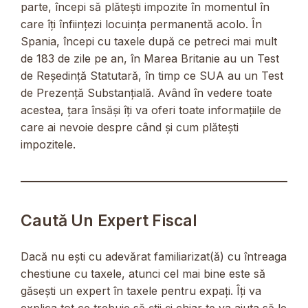
parte, începi să plătești impozite în momentul în
care îți înființezi locuința permanentă acolo. În
Spania, începi cu taxele după ce petreci mai mult
de 183 de zile pe an, în Marea Britanie au un Test
de Reședință Statutară, în timp ce SUA au un Test
de Prezență Substanțială. Având în vedere toate
acestea, țara însăși îți va oferi toate informațiile de
care ai nevoie despre când și cum plătești
impozitele.
Caută Un Expert Fiscal
Dacă nu ești cu adevărat familiarizat(ă) cu întreaga
chestiune cu taxele, atunci cel mai bine este să
găsești un expert în taxele pentru expați. Îți va
explica tot ce trebuie să știi și chiar te va ajuta să le