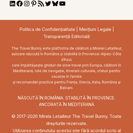
LinkedIn
Facebook
Instagram
Pinterest
RSS
Twitter
Bluesky
YouTube
Feed
Politica de Confidențialitate
|
Mențiuni Legale
|
Transparență Editorială
The Travel Bunny este platforma de călătorii a Mirelei Letailleur,
autoare născută în România și stabilită în Provence-Alpes-Côte
d’Azur,
care împărtășește ghiduri de slow travel prin Europa, călătorii în
Mediterană, rute de navigație, itinerarii culturale, sfaturi pentru
vacanțe în familie
și recomandări practice pentru Franța, Grecia, Italia, România și
Balcani.
NĂSCUTĂ ÎN ROMÂNIA. STABILITĂ ÎN PROVENCE.
ANCORATĂ ÎN MEDITERANĂ
© 2017-2026 Mirela Letailleur The Travel Bunny. Toate
drepturile rezervate.
Utilizarea conținutului acestui site fără acordul scris al