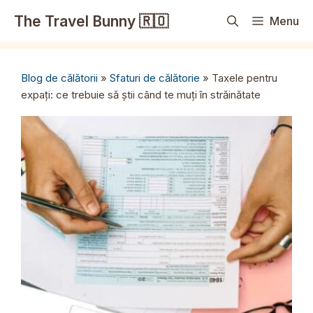
Sari
The Travel Bunny 🇷🇴
Menu
la
conținut
Blog de călătorii
»
Sfaturi de călătorie
»
Taxele pentru
expați: ce trebuie să știi când te muți în străinătate