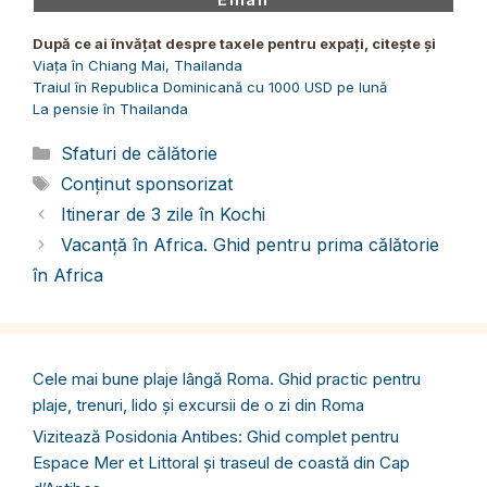
on
După ce ai învățat despre taxele pentru expați, citește și
Viața în Chiang Mai, Thailanda
Traiul în Republica Dominicană cu 1000 USD pe lună
La pensie în Thailanda
Categorii
Sfaturi de călătorie
Etichete
Conținut sponsorizat
Itinerar de 3 zile în Kochi
Vacanță în Africa. Ghid pentru prima călătorie
în Africa
Cele mai bune plaje lângă Roma. Ghid practic pentru
plaje, trenuri, lido și excursii de o zi din Roma
Vizitează Posidonia Antibes: Ghid complet pentru
Espace Mer et Littoral și traseul de coastă din Cap