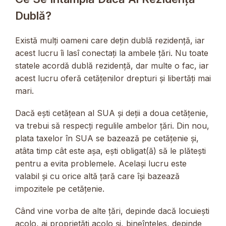
Dublă?
Există mulți oameni care dețin dublă rezidență, iar
acest lucru îi lasî conectați la ambele țări. Nu toate
statele acordă dublă rezidență, dar multe o fac, iar
acest lucru oferă cetățenilor drepturi și libertăți mai
mari.
Dacă ești cetățean al SUA și deții a doua cetățenie,
va trebui să respecți regulile ambelor țări. Din nou,
plata taxelor în SUA se bazează pe cetățenie și,
atâta timp cât este așa, ești obligat(ă) să le plătești
pentru a evita problemele. Același lucru este
valabil și cu orice altă țară care își bazează
impozitele pe cetățenie.
Când vine vorba de alte țări, depinde dacă locuiești
acolo, ai proprietăți acolo și, bineînțeles, depinde