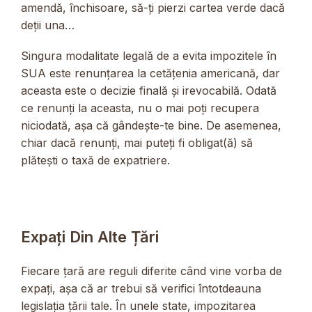
amendă, închisoare, să-ți pierzi cartea verde dacă
deții una…
Singura modalitate legală de a evita impozitele în
SUA este renunțarea la cetățenia americană, dar
aceasta este o decizie finală și irevocabilă. Odată
ce renunți la aceasta, nu o mai poți recupera
niciodată, așa că gândește-te bine. De asemenea,
chiar dacă renunți, mai puteți fi obligat(ă) să
plătești o taxă de expatriere.
Expați Din Alte Țări
Fiecare țară are reguli diferite când vine vorba de
expați, așa că ar trebui să verifici întotdeauna
legislația țării tale. În unele state, impozitarea