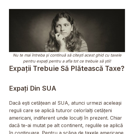
Nu te mai întreba și continuă să citești acest ghid cu taxele
pentru expați pentru a afla tot ce trebuie să știi!
Expații Trebuie Să Plătească Taxe?
Expați Din SUA
Dacă ești cetățean al SUA, atunci urmezi aceleași
reguli care se aplică tuturor celorlalți cetățeni
americani, indiferent unde locuiți în prezent. Chiar
dacă te-ai mutat pe alt continent, regulile se aplică
în continuare. Pentru a scăpa de taxele americane,