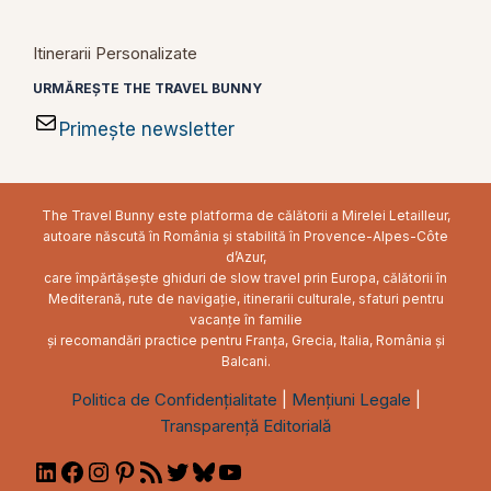
Itinerarii Personalizate
URMĂREȘTE THE TRAVEL BUNNY
Primește newsletter
The Travel Bunny este platforma de călătorii a Mirelei Letailleur,
autoare născută în România și stabilită în Provence-Alpes-Côte
d’Azur,
care împărtășește ghiduri de slow travel prin Europa, călătorii în
Mediterană, rute de navigație, itinerarii culturale, sfaturi pentru
vacanțe în familie
și recomandări practice pentru Franța, Grecia, Italia, România și
Balcani.
Politica de Confidențialitate
|
Mențiuni Legale
|
Transparență Editorială
LinkedIn
Facebook
Instagram
Pinterest
RSS
Twitter
Bluesky
YouTube