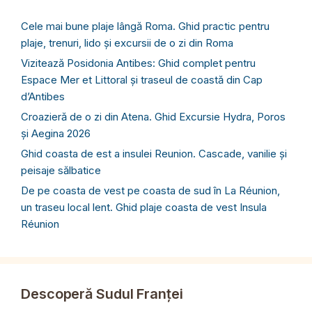
Cele mai bune plaje lângă Roma. Ghid practic pentru
plaje, trenuri, lido și excursii de o zi din Roma
Vizitează Posidonia Antibes: Ghid complet pentru
Espace Mer et Littoral și traseul de coastă din Cap
d’Antibes
Croazieră de o zi din Atena. Ghid Excursie Hydra, Poros
și Aegina 2026
Ghid coasta de est a insulei Reunion. Cascade, vanilie și
peisaje sălbatice
De pe coasta de vest pe coasta de sud în La Réunion,
un traseu local lent. Ghid plaje coasta de vest Insula
Réunion
Descoperă Sudul Franței