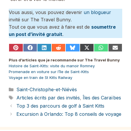
Vous aussi, vous pouvez devenir
un blogueur
invité sur The Travel Bunny.
Tout ce que vous avez à faire est de
soumettre
un post d’invité gratuit
.
Share
Share
Share
Share
Share
Share
Share
Share
on
on
on
on
on
on
on
on
Pinterest
Facebook
LinkedIn
Reddit
Bluesky
X
WhatsApp
Email
Plus d’articles que je recommande sur The Travel Bunny
(Twitter)
Histoire de Saint-Kitts: visite du manoir Romney
Promenade en voiture sur l’île de Saint-Kitts
Voyage en train de St Kitts Railway
Catégories
Saint-Christophe-et-Niévès
Étiquettes
Articles écrits par des invités
,
Îles des Caraïbes
Top 3 des parcours de golf à Saint Kitts
Excursion à Orlando: Top 8 conseils de voyage