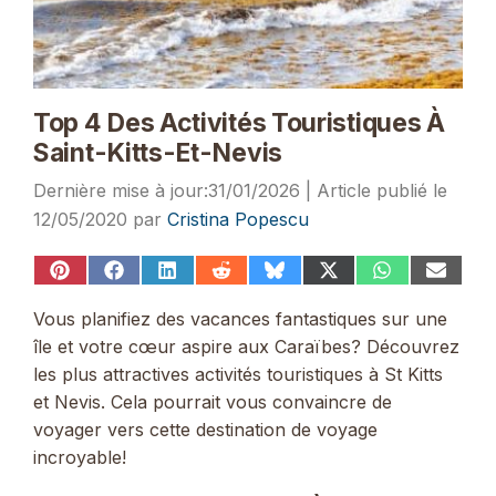
Top 4 Des Activités Touristiques À
Saint-Kitts-Et-Nevis
31/01/2026
12/05/2020
par
Cristina Popescu
Share
Share
Share
Share
Share
Share
Share
Share
on
on
on
on
on
on
on
on
Pinterest
Facebook
LinkedIn
Reddit
Bluesky
X
WhatsApp
Email
Vous planifiez des vacances fantastiques sur une
(Twitter)
île et votre cœur aspire aux Caraïbes? Découvrez
les plus attractives activités touristiques à St Kitts
et Nevis. Cela pourrait vous convaincre de
voyager vers cette destination de voyage
incroyable!