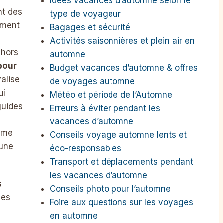
Idées vacances d’automne selon le
t des
type de voyageur
ement
Bagages et sécurité
Activités saisonnières et plein air en
 hors
automne
pour
Budget vacances d’automne & offres
valise
de voyages automne
ui
Météo et période de l’Automne
guides
Erreurs à éviter pendant les
vacances d’automne
thme
Conseils voyage automne lents et
 une
éco-responsables
Transport et déplacements pendant
les vacances d’automne
s
Conseils photo pour l’automne
les
Foire aux questions sur les voyages
en automne