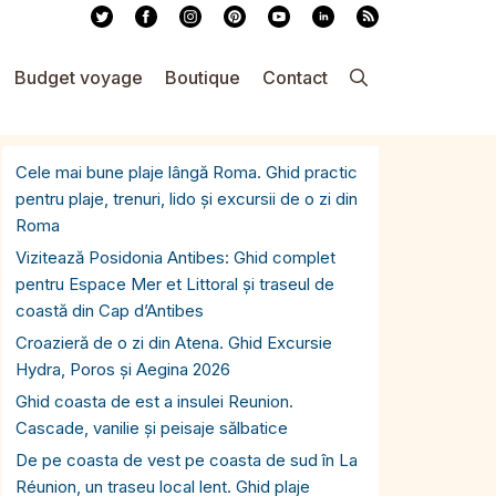
Budget voyage
Boutique
Contact
Cele mai bune plaje lângă Roma. Ghid practic
pentru plaje, trenuri, lido și excursii de o zi din
Roma
Vizitează Posidonia Antibes: Ghid complet
pentru Espace Mer et Littoral și traseul de
coastă din Cap d’Antibes
Croazieră de o zi din Atena. Ghid Excursie
Hydra, Poros și Aegina 2026
Ghid coasta de est a insulei Reunion.
Cascade, vanilie și peisaje sălbatice
De pe coasta de vest pe coasta de sud în La
Réunion, un traseu local lent. Ghid plaje