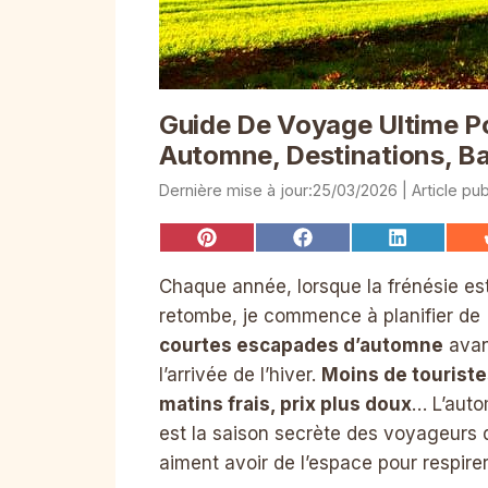
Guide De Voyage Ultime P
Automne, Destinations, Ba
25/03/2026
Share
Share
Share
on
on
on
Pinterest
Facebook
LinkedIn
Chaque année, lorsque la frénésie es
retombe, je commence à planifier de
courtes escapades d’automne
avan
l’arrivée de l’hiver.
Moins de touriste
matins frais, prix plus doux
… L’aut
est la saison secrète des voyageurs 
aiment avoir de l’espace pour respirer