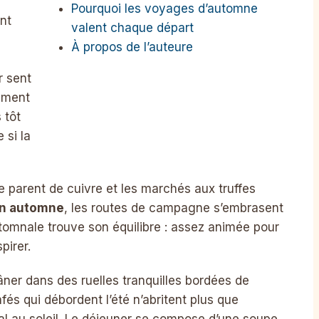
Pourquoi les voyages d’automne
ent
valent chaque départ
À propos de l’auteure
r sent
hement
 tôt
 si la
se parent de cuivre et les marchés aux truffes
en automne
, les routes de campagne s’embrasent
automnale trouve son équilibre : assez animée pour
pirer.
lâner dans des ruelles tranquilles bordées de
afés qui débordent l’été n’abritent plus que
rnal au soleil. Le déjeuner se compose d’une soupe