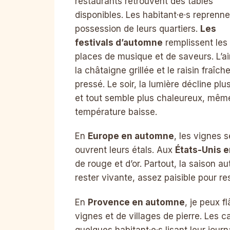
restaurants retrouvent des tables
disponibles. Les habitant·e·s reprenn
possession de leurs quartiers.
Les
festivals d’automne
remplissent les
places de musique et de saveurs. L’ai
la châtaigne grillée et le raisin fraîc
pressé. Le soir, la lumière décline plus
et tout semble plus chaleureux, même
température baisse.
En
Europe en automne
, les vignes 
ouvrent leurs étals. Aux
États-Unis 
de rouge et d’or. Partout, la saison 
rester vivante, assez paisible pour res
En
Provence en automne
, je peux f
vignes et de villages de pierre. Les c
quelques habitant·e·s lisant leur jou