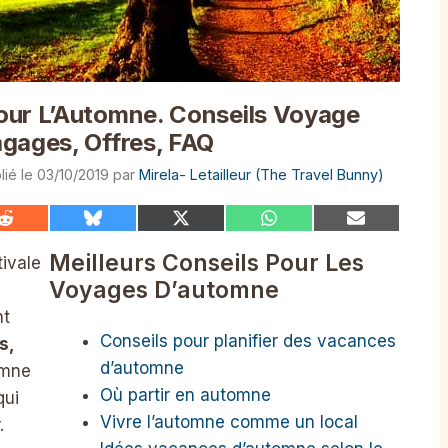
our L’Automne. Conseils Voyage
gages, Offres, FAQ
03/10/2019
par
Mirela- Letailleur (The Travel Bunny)
Share
Share
Share
Share
Share
on
on
on
on
on
Reddit
Bluesky
X
WhatsApp
Email
Meilleurs Conseils Pour Les
tivale
(Twitter)
Voyages D’automne
t
Conseils pour planifier des vacances
s,
d’automne
omne
Où partir en automne
qui
Vivre l’automne comme un local
.