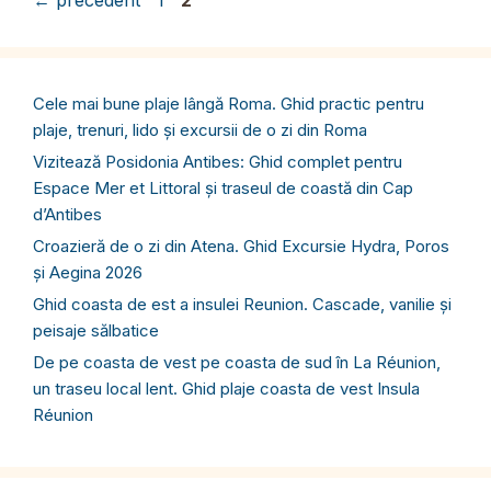
←
précédent
1
2
Cele mai bune plaje lângă Roma. Ghid practic pentru
plaje, trenuri, lido și excursii de o zi din Roma
Vizitează Posidonia Antibes: Ghid complet pentru
Espace Mer et Littoral și traseul de coastă din Cap
d’Antibes
Croazieră de o zi din Atena. Ghid Excursie Hydra, Poros
și Aegina 2026
Ghid coasta de est a insulei Reunion. Cascade, vanilie și
peisaje sălbatice
De pe coasta de vest pe coasta de sud în La Réunion,
un traseu local lent. Ghid plaje coasta de vest Insula
Réunion