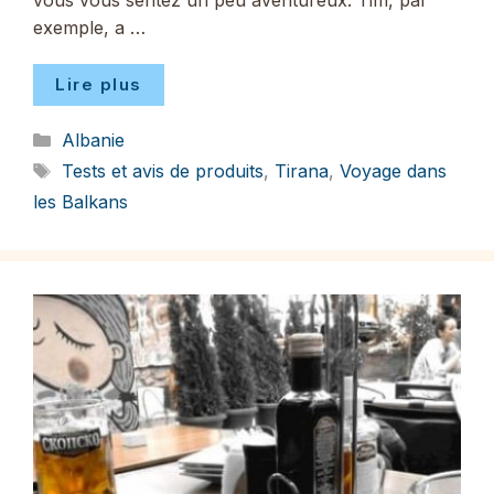
vous vous sentez un peu aventureux. Tim, par
exemple, a …
Lire plus
Catégories
Albanie
Étiquettes
Tests et avis de produits
,
Tirana
,
Voyage dans
les Balkans