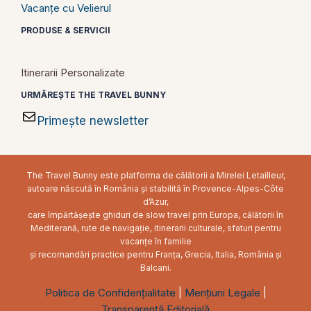
Vacanțe cu Velierul
PRODUSE & SERVICII
Itinerarii Personalizate
URMĂREȘTE THE TRAVEL BUNNY
Primește newsletter
The Travel Bunny este platforma de călătorii a Mirelei Letailleur,
autoare născută în România și stabilită în Provence-Alpes-Côte
d’Azur,
care împărtășește ghiduri de slow travel prin Europa, călătorii în
Mediterană, rute de navigație, itinerarii culturale, sfaturi pentru
vacanțe în familie
și recomandări practice pentru Franța, Grecia, Italia, România și
Balcani.
Politica de Confidențialitate
|
Mențiuni Legale
|
Transparență Editorială