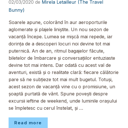
02/03/2020
de
Mirela Letailleur (The Travel
Bunny)
Soarele apune, colorând în aur aeroporturile
aglomerate și plajele liniștite. Un nou sezon de
vacanță începe. Lumea se mișcă mai repede, iar
dorința de a descoperi locuri noi devine tot mai
puternică. An de an, ritmul bagajelor făcute,
biletelor de îmbarcare și conversațiilor entuziaste
devine tot mai intens. Dar odată cu acest val de
aventuri, există și o realitate clară: fiecare călătorie
pare să ne subțieze tot mai mult bugetul. Totuși,
acest sezon de vacanță vine cu o promisiune, un
șoaptă purtată de vânt. Spune povești despre
excursii ieftine de weekend, unde luminile orașului
se împletesc cu cerul înstelat, și …
Read more