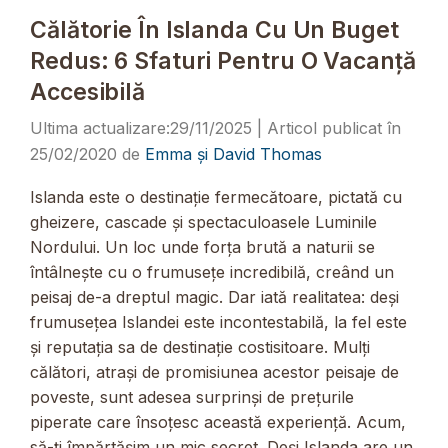
Călătorie În Islanda Cu Un Buget
Redus: 6 Sfaturi Pentru O Vacanță
Accesibilă
29/11/2025
25/02/2020
de
Emma și David Thomas
Islanda este o destinație fermecătoare, pictată cu
gheizere, cascade și spectaculoasele Luminile
Nordului. Un loc unde forța brută a naturii se
întâlnește cu o frumusețe incredibilă, creând un
peisaj de-a dreptul magic. Dar iată realitatea: deși
frumusețea Islandei este incontestabilă, la fel este
și reputația sa de destinație costisitoare. Mulți
călători, atrași de promisiunea acestor peisaje de
poveste, sunt adesea surprinși de prețurile
piperate care însoțesc această experiență. Acum,
să-ți împărtășim un mic secret. Deși Islanda are un