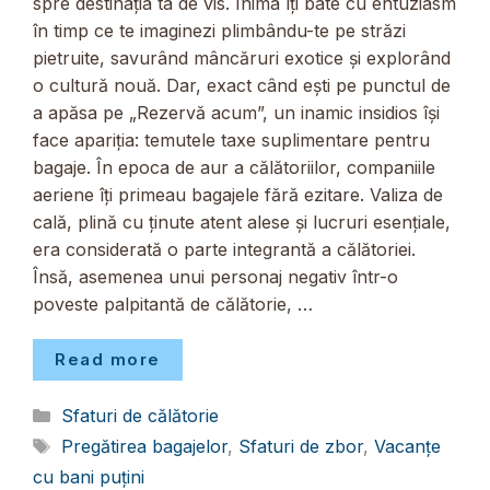
spre destinația ta de vis. Inima îți bate cu entuziasm
în timp ce te imaginezi plimbându-te pe străzi
pietruite, savurând mâncăruri exotice și explorând
o cultură nouă. Dar, exact când ești pe punctul de
a apăsa pe „Rezervă acum”, un inamic insidios își
face apariția: temutele taxe suplimentare pentru
bagaje. În epoca de aur a călătoriilor, companiile
aeriene îți primeau bagajele fără ezitare. Valiza de
cală, plină cu ținute atent alese și lucruri esențiale,
era considerată o parte integrantă a călătoriei.
Însă, asemenea unui personaj negativ într-o
poveste palpitantă de călătorie, …
Read more
Categorii
Sfaturi de călătorie
Etichete
Pregătirea bagajelor
,
Sfaturi de zbor
,
Vacanțe
cu bani puțini