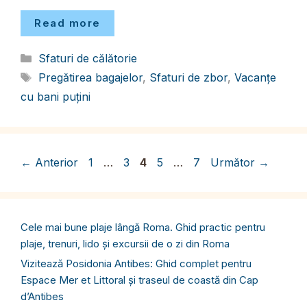
Read more
Categorii
Sfaturi de călătorie
Etichete
Pregătirea bagajelor
,
Sfaturi de zbor
,
Vacanțe
cu bani puțini
Pagina
Pagina
Pagina
Pagina
Pagina
←
Anterior
1
…
3
4
5
…
7
Următor
→
Cele mai bune plaje lângă Roma. Ghid practic pentru
plaje, trenuri, lido și excursii de o zi din Roma
Vizitează Posidonia Antibes: Ghid complet pentru
Espace Mer et Littoral și traseul de coastă din Cap
d’Antibes