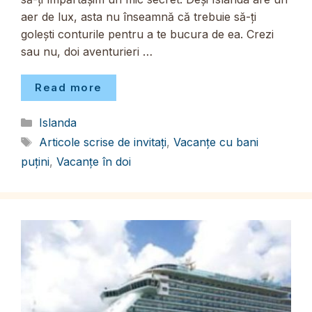
aer de lux, asta nu înseamnă că trebuie să-ți
golești conturile pentru a te bucura de ea. Crezi
sau nu, doi aventurieri …
Read more
Categorii
Islanda
Etichete
Articole scrise de invitați
,
Vacanțe cu bani
puțini
,
Vacanțe în doi