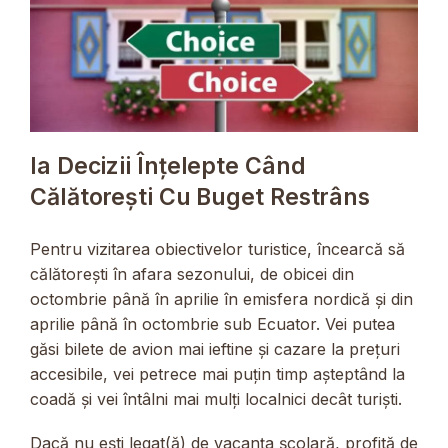
Ia Decizii Înțelepte Când
Călătorești Cu Buget Restrâns
Pentru vizitarea obiectivelor turistice, încearcă să
călătorești în afara sezonului, de obicei din
octombrie până în aprilie în emisfera nordică și din
aprilie până în octombrie sub Ecuator. Vei putea
găsi bilete de avion mai ieftine și cazare la prețuri
accesibile, vei petrece mai puțin timp așteptând la
coadă și vei întâlni mai mulți localnici decât turiști.
Dacă nu ești legat(ă) de vacanța școlară, profită de