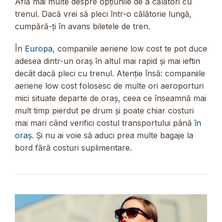
Află mai multe despre opțiunile de a călători cu
trenul. Dacă vrei să pleci într-o călătorie lungă,
cumpără-ți în avans biletele de tren.
În
Europa
, companiile aeriene low cost te pot duce
adesea dintr-un oraș în altul mai rapid și mai ieftin
decât dacă pleci cu trenul. Atenție însă: companiile
aeriene low cost folosesc de multe ori aeroporturi
mici situate departe de oraș, ceea ce înseamnă mai
mult timp pierdut pe drum și poate chiar costuri
mai mari când verifici costul transportului până
în
oraș
. Și nu ai voie să aduci prea multe bagaje la
bord fără costuri suplimentare.