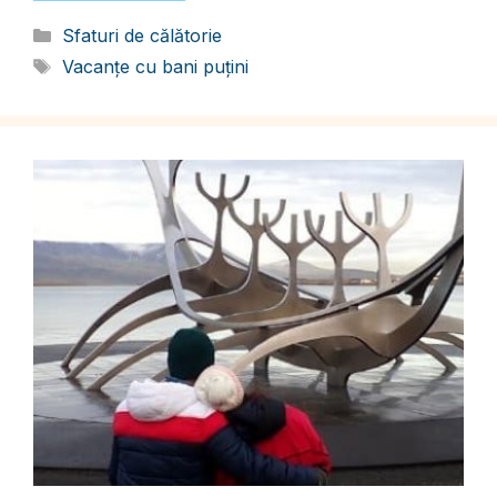
Categorii
Sfaturi de călătorie
Etichete
Vacanțe cu bani puțini