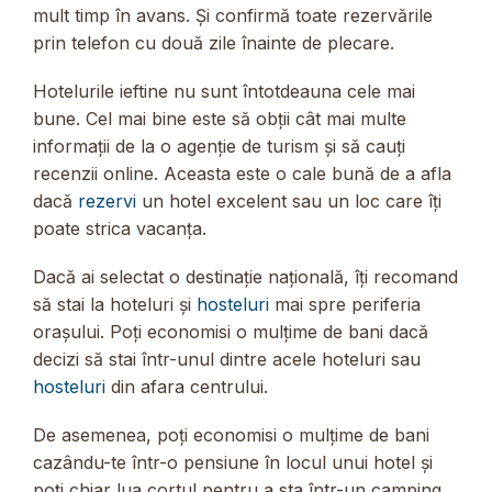
mult timp în avans. Și confirmă toate rezervările
prin telefon cu două zile înainte de plecare.
Hotelurile ieftine nu sunt întotdeauna cele mai
bune. Cel mai bine este să obții cât mai multe
informații de la o agenție de turism și să cauți
recenzii online. Aceasta este o cale bună de a afla
dacă
rezervi
un hotel excelent sau un loc care îți
poate strica vacanța.
Dacă ai selectat o destinație națională, îți recomand
să stai la hoteluri și
hosteluri
mai spre periferia
orașului. Poți economisi o mulțime de bani dacă
decizi să stai într-unul dintre acele hoteluri sau
hosteluri
din afara centrului.
De asemenea, poți economisi o mulțime de bani
cazându-te într-o pensiune în locul unui hotel și
poți chiar lua cortul pentru a sta într-un camping.