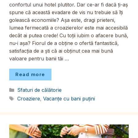
confortul unui hotel plutitor. Dar ce-ar fi dacă ți-aș
spune că această evadare de vis nu trebuie să îți
golească economiile? Așa este, dragi prieteni,
lumea fermecată a croazierelor este mai accesibilă
decât ai putea crede! Cu toții iubim o afacere bună,
nu-i așa? Fiorul de a obține o ofertă fantastică,
satisfacția de a ști că ai obținut cea mai bună
valoare pentru banii tăi …
Read more
Categorii
Sfaturi de călătorie
Etichete
Croaziere
,
Vacanțe cu bani puțini