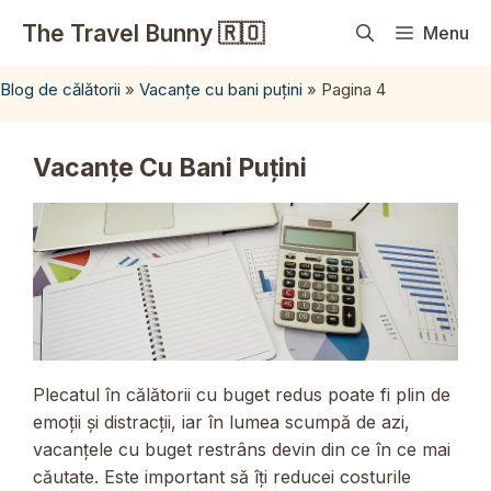
Sari
The Travel Bunny 🇷🇴
Menu
la
conținut
Blog de călătorii
»
Vacanțe cu bani puțini
»
Pagina 4
Vacanțe Cu Bani Puțini
Plecatul în călătorii cu buget redus poate fi plin de
emoții și distracții, iar în lumea scumpă de azi,
vacanțele cu buget restrâns devin din ce în ce mai
căutate. Este important să îți reducei costurile