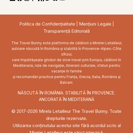
Feed
Politica de Confidențialitate
|
Mențiuni Legale
|
Transparență Editorială
The Travel Bunny este platforma de călătorii a Mirelei Letailleur,
autoare născută în România și stabilită în Provence-Alpes-Côte
d’Azur,
care împărtășește ghiduri de slow travel prin Europa, călătorii în
Mediterană, rute de navigație, itinerarii culturale, sfaturi pentru
vacanțe în familie
și recomandări practice pentru Franța, Grecia, Italia, România și
Balcani.
NĂSCUTĂ ÎN ROMÂNIA. STABILITĂ ÎN PROVENCE.
ANCORATĂ ÎN MEDITERANĂ
© 2017-2026 Mirela Letailleur The Travel Bunny. Toate
drepturile rezervate.
Utilizarea conținutului acestui site fără acordul scris al
Mirelei Letailleur este strict interzisă.