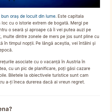
 bun oraș de locuit din lume
. Este capitala
n loc cu o istorie extrem de bogată. Mergi pe
entru o seară și aproape că îi vei putea auzi pe
, multe dintre zonele de mers pe jos sunt pline cu
în timpul nopții. Pe lângă aceștia, vei întâlni și
 epocă.
rețurile asociate cu o vacanță în Austria în
ea, cu un pic de planificare, poți găsi cazare
bile. Biletele la obiectivele turistice sunt cam
ru a-ți îneca durerea dacă ai vreun regret.
ena?