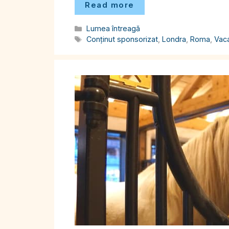
Read more
Categorii
Lumea întreagă
Etichete
Conținut sponsorizat
,
Londra
,
Roma
,
Vac