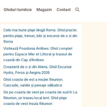
Ghiduri turistice
Magazin
Contact
Cele mai bune plaje lângă Roma. Ghid practic
pentru plaje, trenuri, lido și excursii de o zi din
Roma
Vizitează Posidonia Antibes: Ghid complet
pentru Espace Mer et Littoral și traseul de
coastă din Cap d’Antibes
Croazieră de o zi din Atena. Ghid Excursie
Hydra, Poros și Aegina 2026
Ghid coasta de est a insulei Reunion.
Cascade, vanilie și peisaje sălbatice
De pe coasta de vest pe coasta de sud în La
Réunion, un traseu local lent. Ghid plaje
coasta de vest Insula Réunion