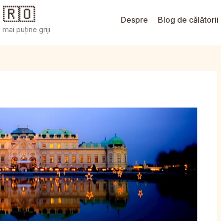
 🇷🇴
Despre
Blog de călătorii
mai puține griji