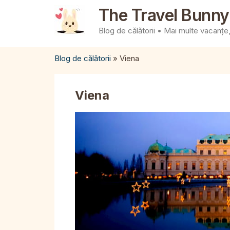
Sari
The Travel Bunny
la
Blog de călătorii • Mai multe vacanțe, 
conținut
Blog de călătorii
»
Viena
Viena