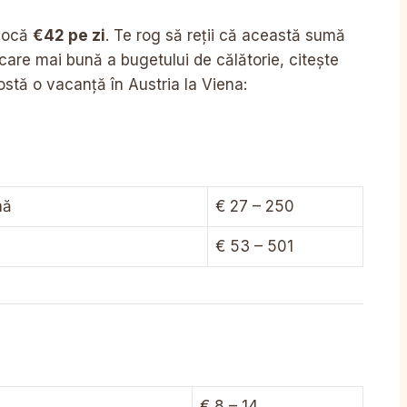
alocă
€42 pe zi
. Te rog să reții că această sumă
icare mai bună a bugetului de călătorie, citește
stă o vacanță în Austria la Viena:
nă
€ 27 – 250
€ 53 – 501
€ 8 – 14