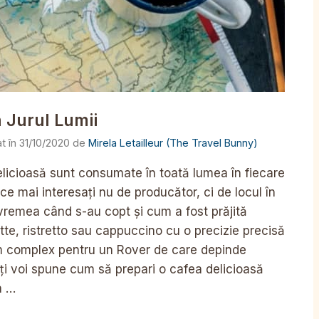
 Jurul Lumii
31/10/2020
de
Mirela Letailleur (The Travel Bunny)
elicioasă sunt consumate în toată lumea în fiecare
n ce mai interesați nu de producător, ci de locul în
vremea când s-au copt și cum a fost prăjită
tte, ristretto sau cappuccino cu o precizie precisă
m complex pentru un Rover de care depinde
 îți voi spune cum să prepari o cafea delicioasă
a …