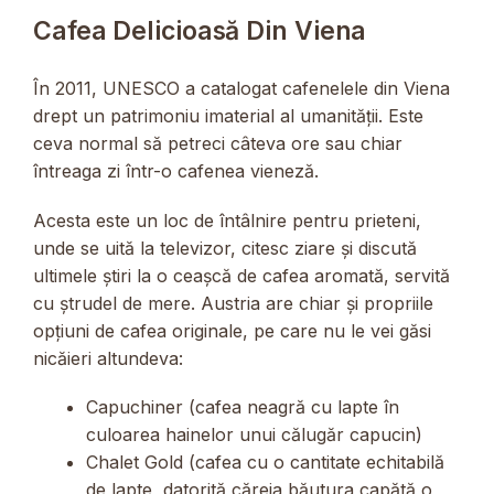
Cafea Delicioasă Din Viena
În 2011, UNESCO a catalogat cafenelele din Viena
drept un patrimoniu imaterial al umanității. Este
ceva normal să petreci câteva ore sau chiar
întreaga zi într-o cafenea vieneză.
Acesta este un loc de întâlnire pentru prieteni,
unde se uită la televizor, citesc ziare și discută
ultimele știri la o ceașcă de cafea aromată, servită
cu ștrudel de mere. Austria are chiar și propriile
opțiuni de cafea originale, pe care nu le vei găsi
nicăieri altundeva:
Capuchiner (cafea neagră cu lapte în
culoarea hainelor unui călugăr capucin)
Chalet Gold (cafea cu o cantitate echitabilă
de lapte, datorită căreia băutura capătă o