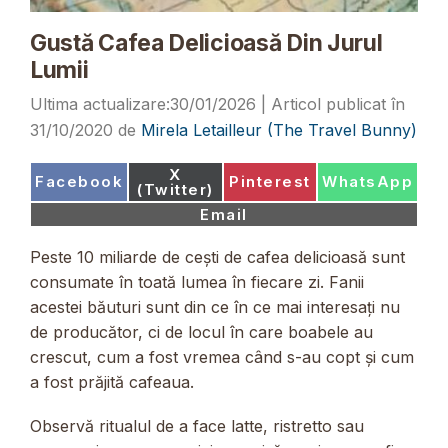
Gustă Cafea Delicioasă Din Jurul
Lumii
30/01/2026
31/10/2020
de
Mirela Letailleur (The Travel Bunny)
Share
X
Share
Share
Share
Facebook
Pinterest
WhatsApp
on
(Twitter)
on
on
on
Share
Email
on
Peste 10 miliarde de cești de cafea delicioasă sunt
consumate în toată lumea în fiecare zi. Fanii
acestei băuturi sunt din ce în ce mai interesați nu
de producător, ci de locul în care boabele au
crescut, cum a fost vremea când s-au copt și cum
a fost prăjită cafeaua.
Observă ritualul de a face latte, ristretto sau