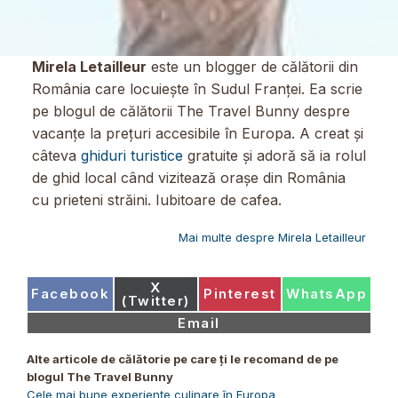
Mirela Letailleur
este un blogger de călătorii din
România care locuiește în Sudul Franței. Ea scrie
pe blogul de călătorii The Travel Bunny despre
vacanțe la prețuri accesibile în Europa. A creat și
câteva
ghiduri turistice
gratuite și adoră să ia rolul
de ghid local când vizitează orașe din România
cu prieteni străini. Iubitoare de cafea.
Mai multe despre Mirela Letailleur
Share
X
Share
Share
Share
Facebook
Pinterest
WhatsApp
on
(Twitter)
on
on
on
Share
Email
on
Alte articole de călătorie pe care ți le recomand de pe
blogul The Travel Bunny
Cele mai bune experiențe culinare în Europa