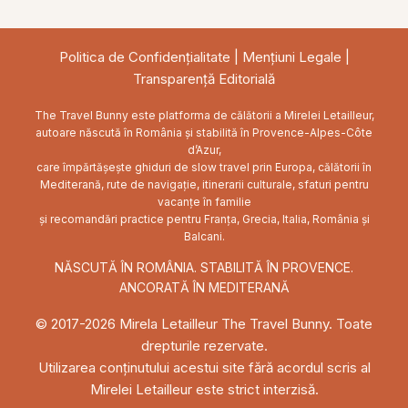
Feed
Politica de Confidențialitate
|
Mențiuni Legale
|
Transparență Editorială
The Travel Bunny este platforma de călătorii a Mirelei Letailleur,
autoare născută în România și stabilită în Provence-Alpes-Côte
d’Azur,
care împărtășește ghiduri de slow travel prin Europa, călătorii în
Mediterană, rute de navigație, itinerarii culturale, sfaturi pentru
vacanțe în familie
și recomandări practice pentru Franța, Grecia, Italia, România și
Balcani.
NĂSCUTĂ ÎN ROMÂNIA. STABILITĂ ÎN PROVENCE.
ANCORATĂ ÎN MEDITERANĂ
© 2017-2026 Mirela Letailleur The Travel Bunny. Toate
drepturile rezervate.
Utilizarea conținutului acestui site fără acordul scris al
Mirelei Letailleur este strict interzisă.