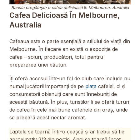
Barista pregătește o cafea delicioasă în Melbourne, Australia
Cafea Delicioasă În Melbourne,
Australia
Cafeaua este o parte esențială a stilului de viață din
Melbourne. În fiecare an există o expoziție de
cafea – soiuri, producători, totul pentru
prepararea unei băuturi.
Îți oferă accesul într-un fel de club care include nu
numai jucătorii importanți de pe
piața
cafelei, ci și
consumatorii obișnuiți care sunt înnebuniți de
această băutură. În plus, turiștilor li se oferă tururi
de cafea în cele mai bune cafenele din oraș, unde
se prepară acest nectar aromat.
Laptele se toarnă într-o ceașcă și ar trebui să fie
aproximativ 2/3 din porție. Apoi se toarnă încet