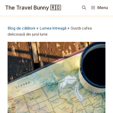
Sari
The Travel Bunny 🇷🇴
Menu
la
conținut
Blog de călătorii
»
Lumea întreagă
»
Gustă cafea
delicioasă din jurul lumii