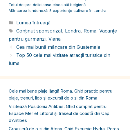
Totul despre delicioasa ciocolată belgiană
Mâncarea londoneză: 8 experiențe culinare în Londra
Categorii
Lumea întreagă
Etichete
Conținut sponsorizat
,
Londra
,
Roma
,
Vacanțe
pentru gurmanzi
,
Viena
Cea mai bună mâncare din Guatemala
Top 50 cele mai vizitate atracții turistice din
lume
Cele mai bune plaje lângă Roma. Ghid practic pentru
plaje, trenuri, lido și excursii de o zi din Roma
Vizitează Posidonia Antibes: Ghid complet pentru
Espace Mer et Littoral și traseul de coastă din Cap
d’Antibes
Croazieră de o zi din Atena. Ghid Excursie Hydra, Poros