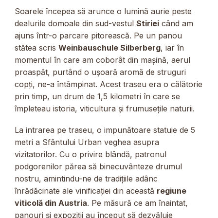
Soarele începea să arunce o lumină aurie peste
dealurile domoale din sud-vestul
Stiriei
când am
ajuns într-o parcare pitorească. Pe un panou
stătea scris
Weinbauschule Silberberg
, iar în
momentul în care am coborât din mașină, aerul
proaspăt, purtând o ușoară aromă de struguri
copți, ne-a întâmpinat. Acest traseu era o călătorie
prin timp, un drum de 1,5 kilometri în care se
împleteau istoria, viticultura și frumusețile naturii.
La intrarea pe traseu, o impunătoare statuie de 5
metri a Sfântului Urban veghea asupra
vizitatorilor. Cu o privire blândă, patronul
podgorenilor părea să binecuvânteze drumul
nostru, amintindu-ne de tradițiile adânc
înrădăcinate ale vinificației din această
regiune
viticolă din Austria
. Pe măsură ce am înaintat,
panouri și expoziții au început să dezvăluie