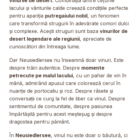
vinurile de desert
. Combinația dintre cețurile
lacului și vânturile calde creează condițiile perfecte
pentru apariția
putregaiului nobil
, un fenomen
care transformă strugurii în adevărate comori dulci
și complexe. Acești struguri sunt baza
vinurilor de
desert legendare ale regiunii
, apreciate de
cunoscători din întreaga lume.
Dar Neusiedlersee nu înseamnă doar vinuri. Este
despre trăiri autentice. Despre
momente
petrecute pe malul lacului
, cu un pahar de vin în
mână, admirând apusul care colorează cerul în
nuanțe de portocaliu și roz. Despre râsete și
conversații ce curg la fel de liber ca vinul. Despre
sentimentul de comunitate, despre pasiunea
împărtășită pentru acest meșteșug și despre
dragostea pentru pământ.
În
Neusiedlersee
, vinul nu este doar o băutură, ci