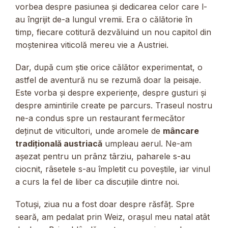
vorbea despre pasiunea și dedicarea celor care l-
au îngrijit de-a lungul vremii. Era o călătorie în
timp, fiecare cotitură dezvăluind un nou capitol din
moștenirea viticolă mereu vie a Austriei.
Dar, după cum știe orice călător experimentat, o
astfel de aventură nu se rezumă doar la peisaje.
Este vorba și despre experiențe, despre gusturi și
despre amintirile create pe parcurs. Traseul nostru
ne-a condus spre un restaurant fermecător
deținut de viticultori, unde aromele de
mâncare
tradițională austriacă
umpleau aerul. Ne-am
așezat pentru un prânz târziu, paharele s-au
ciocnit, râsetele s-au împletit cu poveștile, iar vinul
a curs la fel de liber ca discuțiile dintre noi.
Totuși, ziua nu a fost doar despre răsfăț. Spre
seară, am pedalat prin Weiz, orașul meu natal atât