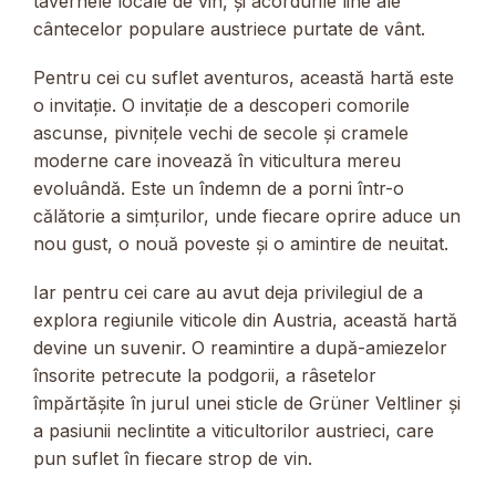
tavernele locale de vin, și acordurile line ale
cântecelor populare austriece purtate de vânt.
Pentru cei cu suflet aventuros, această hartă este
o invitație. O invitație de a descoperi comorile
ascunse, pivnițele vechi de secole și cramele
moderne care inovează în viticultura mereu
evoluândă. Este un îndemn de a porni într-o
călătorie a simțurilor, unde fiecare oprire aduce un
nou gust, o nouă poveste și o amintire de neuitat.
Iar pentru cei care au avut deja privilegiul de a
explora regiunile viticole din Austria, această hartă
devine un suvenir. O reamintire a după-amiezelor
însorite petrecute la podgorii, a râsetelor
împărtășite în jurul unei sticle de Grüner Veltliner și
a pasiunii neclintite a viticultorilor austrieci, care
pun suflet în fiecare strop de vin.