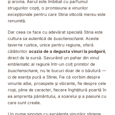
și aroma. Aerul este îmbibat cu parfumul
strugurilor copți, o promisiune a vinurilor
excepționale pentru care Stiria viticolă mereu este
renumită.
Dar ceea ce face cu adevărat specială Stiria este
cultura sa autentică de
buschenschank
. Aceste
taverne rustice, unice pentru regiune, oferă
călătorilor
ocazia de a degusta vinuri la podgorii
,
direct de la sursă. Savurând un pahar din vinul
emblematic al regiunii într-un colț primitor de
buschenschank
, nu te bucuri doar de o băutură —
ci de esența pură a Stiriei. Fie că vorbim despre
vinurile albe, proaspete și vibrante, fie despre cele
roșii, pline de caracter, fiecare înghițitură poartă în
ea amprenta pământului, a soarelui și a pasiunii cu
care sunt create.
Un nume sinonim cu excelența vinurilor stiriene