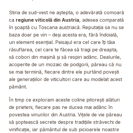
Stiria de sud-vest ne aștepta, o adevărată comoară
ca
regiune viticolă din Austria
, adesea comparată
în șoaptă cu Toscana austriacă. Reputația sa nu se
baza doar pe vin – deși acesta era, fără îndoială,
un element esențial. Peisajul era cel care îți tăia
răsuflarea, cel care te făcea să tragi pe dreapta,
să cobori din mașină și să respiri adânc. Dealurile,
acoperite de un mozaic de podgorii, păreau că nu
se mai termină, fiecare dintre ele purtând povești
ale generațiilor de viticultori care au modelat acest
pământ.
În timp ce exploram aceste coline pitorești alături
de prieteni, fiecare pas ne ducea mai adânc în
povestea vinurilor din Austria. Vițele de vie păreau
să șoptească secrete despre tradițiile străvechi de
vinificație, iar pământul de sub picioarele noastre