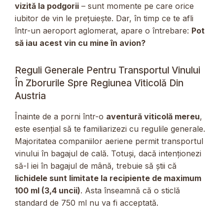
vizită la podgorii
– sunt momente pe care orice
iubitor de vin le prețuiește. Dar, în timp ce te afli
într-un aeroport aglomerat, apare o întrebare:
Pot
să iau acest vin cu mine în avion?
Reguli Generale Pentru Transportul Vinului
În Zborurile Spre Regiunea Viticolă Din
Austria
Înainte de a porni într-o
aventură viticolă mereu
,
este esențial să te familiarizezi cu regulile generale.
Majoritatea companiilor aeriene permit transportul
vinului în bagajul de cală. Totuși, dacă intenționezi
să-l iei în bagajul de mână, trebuie să știi că
lichidele sunt limitate la recipiente de maximum
100 ml (3,4 uncii)
. Asta înseamnă că o sticlă
standard de 750 ml nu va fi acceptată.