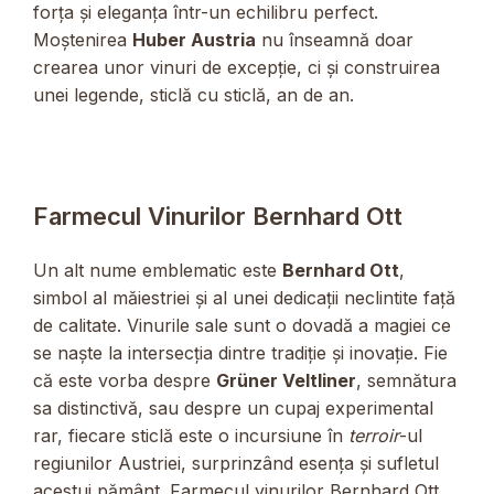
forța și eleganța într-un echilibru perfect.
Moștenirea
Huber Austria
nu înseamnă doar
crearea unor vinuri de excepție, ci și construirea
unei legende, sticlă cu sticlă, an de an.
Farmecul Vinurilor Bernhard Ott
Un alt nume emblematic este
Bernhard Ott
,
simbol al măiestriei și al unei dedicații neclintite față
de calitate. Vinurile sale sunt o dovadă a magiei ce
se naște la intersecția dintre tradiție și inovație. Fie
că este vorba despre
Grüner Veltliner
, semnătura
sa distinctivă, sau despre un cupaj experimental
rar, fiecare sticlă este o incursiune în
terroir
-ul
regiunilor Austriei, surprinzând esența și sufletul
acestui pământ. Farmecul vinurilor Bernhard Ott