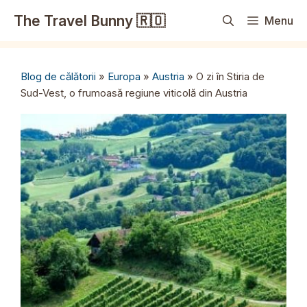
Sari
The Travel Bunny 🇷🇴
Menu
la
conținut
Blog de călătorii
»
Europa
»
Austria
»
O zi în Stiria de
Sud-Vest, o frumoasă regiune viticolă din Austria