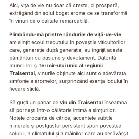
Aici, vița de vie nu doar că crește, ci prosperă,
extrăgând din solul bogat arome ce se transformă
în vinuri de o calitate remarcabilă.
Plimbându-mă printre rândurile de viță-de-vie
,
am simțit ecoul trecutului în poveștile viticultorilor
care, generație după generație, au îngrijit aceste
pământuri cu pasiune și devotament. Datorită
muncii lor și
terroir-ului unic al regiunii
Traisental
, vinurile obținute aici sunt o adevărată
simfonie a aromelor, surprinzând esența locului în
fiecare sticlă.
Să guști un pahar de
vin din Traisental
înseamnă
să pornești într-o călătorie intimă a simțurilor.
Notele crocante de citrice, accentele subtile
minerale și postgustul persistent spun povestea
solului, a climatului și a mâinilor care au desăvârșit