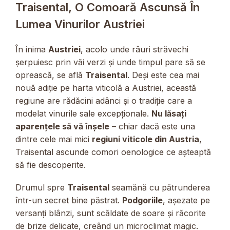
Traisental, O Comoară Ascunsă În
Lumea Vinurilor Austriei
În inima
Austriei
, acolo unde râuri străvechi
șerpuiesc prin văi verzi și unde timpul pare să se
oprească, se află
Traisental
. Deși este cea mai
nouă adiție pe harta viticolă a Austriei, această
regiune are rădăcini adânci și o tradiție care a
modelat vinurile sale excepționale.
Nu lăsați
aparențele să vă înșele
– chiar dacă este una
dintre cele mai mici
regiuni viticole din Austria
,
Traisental ascunde comori oenologice ce așteaptă
să fie descoperite.
Drumul spre
Traisental
seamănă cu pătrunderea
într-un secret bine păstrat.
Podgoriile
, așezate pe
versanți blânzi, sunt scăldate de soare și răcorite
de brize delicate, creând un microclimat magic.