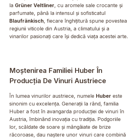
la
Grüner Veltliner
, cu aromele sale crocante și
parfumate, până la intensul și sofisticatul
Blaufränkisch
, fiecare înghițitură spune povestea
regiunii viticole din Austria, a climatului și a
vinarilor pasionați care își dedică viața acestei arte.
Moștenirea Familiei Huber În
Producția De Vinuri Austriece
În lumea vinurilor austriece, numele
Huber
este
sinonim cu excelența. Generații la rând, familia
Huber a fost în avangarda producției de vinuri în
Austria, îmbinând inovația cu tradiția. Podgoriile
lor, scăldate de soare și mângâiate de brize
răcoroase, dau naștere unor vinuri care combină