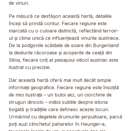
de vinuri.
Pe măsură ce desfășori această hartă, detaliile
încep să prindă contur. Fiecare regiune este
marcată cu o culoare distinctă, reflectând terroir-
ul și clima unică ce influențează vinurile austriece.
De la podgoriile scăldate de soare din Burgenland
la dealurile răcoroase și acoperite de ceață din
Stiria, fiecare colț al peisajului viticol austriac este
ilustrat cu precizie.
Dar această hartă oferă mai mult decât simple
informații geografice. Fiecare regiune este însoțită
de mici ilustrații – un butoi aici, un ciorchine de
struguri dincolo – indicii subtile despre istoria
bogată și tradițiile care definesc aceste locuri.
Urmărind cu degetele drumurile șerpuitoare, parcă
poți auzi clinchetul paharelor în Heuriger-e,