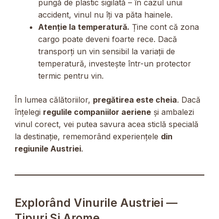
pungă de plastic sigilată – în cazul unui
accident, vinul nu îți va păta hainele.
Atenție la temperatură.
Ține cont că zona
cargo poate deveni foarte rece. Dacă
transporți un vin sensibil la variații de
temperatură, investește într-un protector
termic pentru vin.
În lumea călătoriilor,
pregătirea este cheia
. Dacă
înțelegi
regulile companiilor aeriene
și ambalezi
vinul corect, vei putea savura acea sticlă specială
la destinație, rememorând experiențele
din
regiunile Austriei
.
Explorând Vinurile Austriei —
Tipuri Și Arome