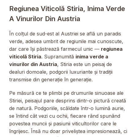
Regiunea Viticolă Stiria, Inima Verde
A Vinurilor Din Austria
În colțul de sud-est al Austriei se află un paradis
verde, adesea umbrit de regiunile mai cunoscute,
dar care își păstrează farmecul unic —
regiunea
viticolă Stiria
. Supranumită
inima verde a
vinurilor din Austria
, Stiria este un peisaj de
dealuri domoale, podgorii luxuriante și tradiții
transmise din generație în generație.
Pe măsură ce te plimbi pe drumurile sinuoase ale
Stiriei, peisajul pare desprins dintr-o pictură creată
de natură. Podgoriile, scăldate într-o lumină aurie,
se întind cât vezi cu ochii, fiecare rând spunând
povestea muncii și pasiunii viticultorilor care le
îngrijesc. Însă nu doar priveliștea impresionează, ci