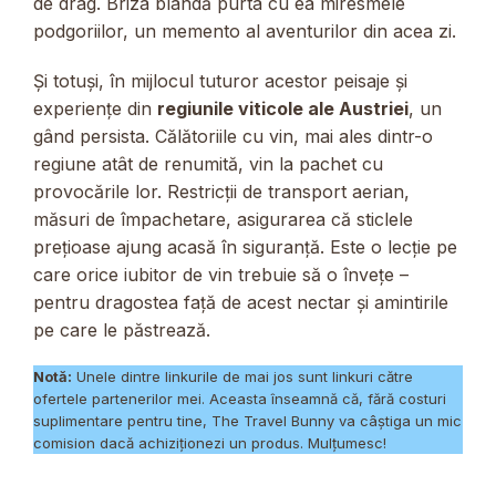
de drag. Briza blândă purta cu ea miresmele
podgoriilor, un memento al aventurilor din acea zi.
Și totuși, în mijlocul tuturor acestor peisaje și
experiențe din
regiunile viticole ale Austriei
, un
gând persista. Călătoriile cu vin, mai ales dintr-o
regiune atât de renumită, vin la pachet cu
provocările lor. Restricții de transport aerian,
măsuri de împachetare, asigurarea că sticlele
prețioase ajung acasă în siguranță. Este o lecție pe
care orice iubitor de vin trebuie să o învețe –
pentru dragostea față de acest nectar și amintirile
pe care le păstrează.
Notă:
Unele dintre linkurile de mai jos sunt linkuri către
ofertele partenerilor mei. Aceasta înseamnă că, fără costuri
suplimentare pentru tine, The Travel Bunny va câștiga un mic
comision dacă achiziționezi un produs. Mulțumesc!