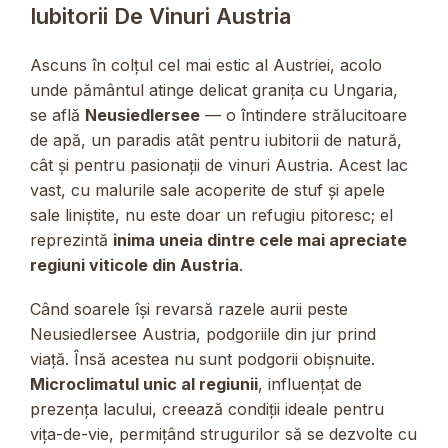
Iubitorii De Vinuri Austria
Ascuns în colțul cel mai estic al Austriei, acolo
unde pământul atinge delicat granița cu Ungaria,
se află
Neusiedlersee
— o întindere strălucitoare
de apă, un paradis atât pentru iubitorii de natură,
cât și pentru pasionații de vinuri Austria. Acest lac
vast, cu malurile sale acoperite de stuf și apele
sale liniștite, nu este doar un refugiu pitoresc; el
reprezintă
inima uneia dintre cele mai apreciate
regiuni viticole din Austria
.
Când soarele își revarsă razele aurii peste
Neusiedlersee Austria, podgoriile din jur prind
viață. Însă acestea nu sunt podgorii obișnuite.
Microclimatul unic al regiunii
, influențat de
prezența lacului, creează condiții ideale pentru
vița-de-vie, permițând strugurilor să se dezvolte cu