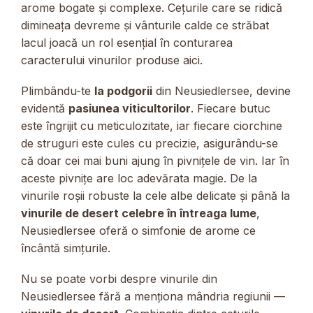
arome bogate și complexe. Cețurile care se ridică
dimineața devreme și vânturile calde ce străbat
lacul joacă un rol esențial în conturarea
caracterului vinurilor produse aici.
Plimbându-te
la podgorii
din Neusiedlersee, devine
evidentă
pasiunea viticultorilor
. Fiecare butuc
este îngrijit cu meticulozitate, iar fiecare ciorchine
de struguri este cules cu precizie, asigurându-se
că doar cei mai buni ajung în pivnițele de vin. Iar în
aceste pivnițe are loc adevărata magie. De la
vinurile roșii robuste la cele albe delicate și până la
vinurile de desert celebre în întreaga lume
,
Neusiedlersee oferă o simfonie de arome ce
încântă simțurile.
Nu se poate vorbi despre vinurile din
Neusiedlersee fără a menționa mândria regiunii —