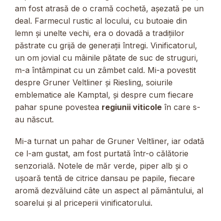
am fost atrasă de o cramă cochetă, așezată pe un
deal. Farmecul rustic al locului, cu butoaie din
lemn și unelte vechi, era o dovadă a tradițiilor
păstrate cu grijă de generații întregi. Vinificatorul,
un om jovial cu mâinile pătate de suc de struguri,
m-a întâmpinat cu un zâmbet cald. Mi-a povestit
despre Gruner Veltliner și Riesling, soiurile
emblematice ale Kamptal, și despre cum fiecare
pahar spune povestea
regiunii viticole
în care s-
au născut.
Mi-a turnat un pahar de Gruner Veltliner, iar odată
ce l-am gustat, am fost purtată într-o călătorie
senzorială. Notele de măr verde, piper alb și o
ușoară tentă de citrice dansau pe papile, fiecare
aromă dezvăluind câte un aspect al pământului, al
soarelui și al priceperii vinificatorului.