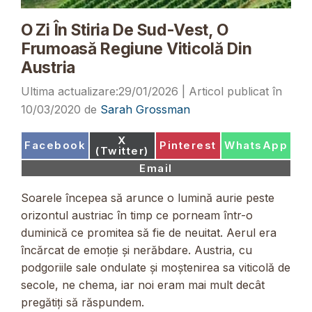
O Zi În Stiria De Sud-Vest, O
Frumoasă Regiune Viticolă Din
Austria
29/01/2026
10/03/2020
de
Sarah Grossman
Share
X
Share
Share
Share
Facebook
Pinterest
WhatsApp
on
(Twitter)
on
on
on
Share
Email
on
Soarele începea să arunce o lumină aurie peste
orizontul austriac în timp ce porneam într-o
duminică ce promitea să fie de neuitat. Aerul era
încărcat de emoție și nerăbdare. Austria, cu
podgoriile sale ondulate și moștenirea sa viticolă de
secole, ne chema, iar noi eram mai mult decât
pregătiți să răspundem.