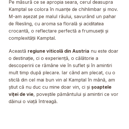
Pe măsură ce se apropia seara, cerul deasupra
Kamptal se colora în nuanțe de chihlimbar și mov.
M-am așezat pe malul râului, savurând un pahar
de Riesling, cu aroma sa florală și aciditatea
crocantă, o reflectare perfectă a frumuseții și
complexității Kamptal.
Această
regiune viticolă din Austria
nu este doar
o destinație, ci o experiență, o călătorie a
descoperirii ce rămâne vie în suflet și în amintiri
mult timp după plecare. Iar când am plecat, cu o
sticlă din cel mai bun vin al Kamptal în mână, am
știut că nu duc cu mine doar vin, ci și
șoaptele
viței de vie
, poveștile pământului și amintiri ce vor
dăinui o viață întreagă.