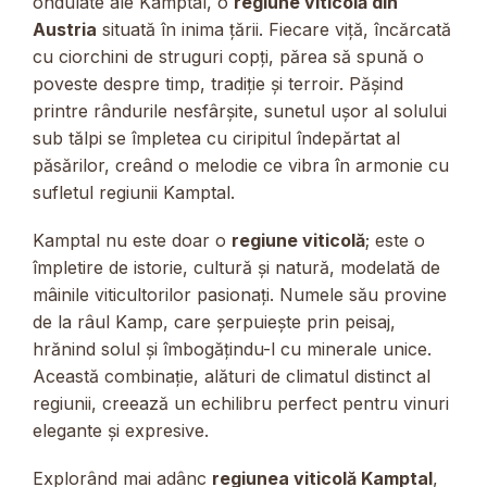
ondulate ale Kamptal, o
regiune viticolă din
Austria
situată în inima țării. Fiecare viță, încărcată
cu ciorchini de struguri copți, părea să spună o
poveste despre timp, tradiție și terroir. Pășind
printre rândurile nesfârșite, sunetul ușor al solului
sub tălpi se împletea cu ciripitul îndepărtat al
păsărilor, creând o melodie ce vibra în armonie cu
sufletul regiunii Kamptal.
Kamptal nu este doar o
regiune viticolă
; este o
împletire de istorie, cultură și natură, modelată de
mâinile viticultorilor pasionați. Numele său provine
de la râul Kamp, care șerpuiește prin peisaj,
hrănind solul și îmbogățindu-l cu minerale unice.
Această combinație, alături de climatul distinct al
regiunii, creează un echilibru perfect pentru vinuri
elegante și expresive.
Explorând mai adânc
regiunea viticolă Kamptal
,