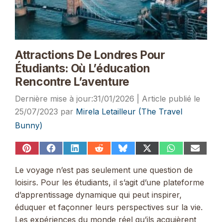
Attractions De Londres Pour
Étudiants: Où L’éducation
Rencontre L’aventure
31/01/2026
25/07/2023
par
Mirela Letailleur (The Travel
Bunny)
Share
Share
Share
Share
Share
Share
Share
Share
on
on
on
on
on
on
on
on
Pinterest
Facebook
LinkedIn
Reddit
Bluesky
X
WhatsApp
Email
Le voyage n’est pas seulement une question de
(Twitter)
loisirs. Pour les étudiants, il s’agit d’une plateforme
d’apprentissage dynamique qui peut inspirer,
éduquer et façonner leurs perspectives sur la vie.
Les expériences du monde réel qu’ils acquièrent