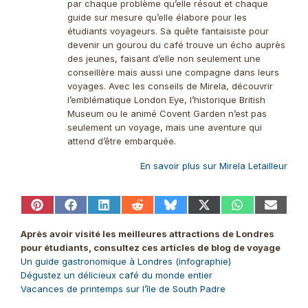
par chaque problème qu’elle résout et chaque
guide sur mesure qu’elle élabore pour les
étudiants voyageurs. Sa quête fantaisiste pour
devenir un gourou du café trouve un écho auprès
des jeunes, faisant d’elle non seulement une
conseillère mais aussi une compagne dans leurs
voyages. Avec les conseils de Mirela, découvrir
l’emblématique London Eye, l’historique British
Museum ou le animé Covent Garden n’est pas
seulement un voyage, mais une aventure qui
attend d’être embarquée.
En savoir plus sur Mirela Letailleur
Share
Share
Share
Share
Share
Share
Share
Share
on
on
on
on
on
on
on
on
Pinterest
Facebook
LinkedIn
Reddit
Bluesky
X
WhatsApp
Email
Après avoir visité les meilleures attractions de Londres
(Twitter)
pour étudiants, consultez ces articles de blog de voyage
Un guide gastronomique à Londres (infographie)
Dégustez un délicieux café du monde entier
Vacances de printemps sur l’île de South Padre