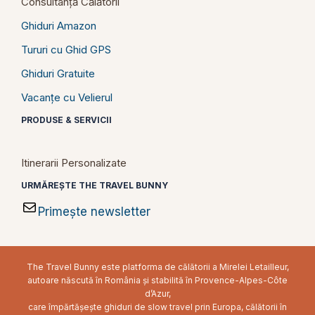
Consultanță Călătorii
Ghiduri Amazon
Tururi cu Ghid GPS
Ghiduri Gratuite
Vacanțe cu Velierul
PRODUSE & SERVICII
Itinerarii Personalizate
URMĂREȘTE THE TRAVEL BUNNY
Primește newsletter
The Travel Bunny este platforma de călătorii a Mirelei Letailleur,
autoare născută în România și stabilită în Provence-Alpes-Côte
d’Azur,
care împărtășește ghiduri de slow travel prin Europa, călătorii în