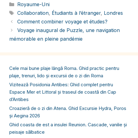
Catégories
Royaume-Uni
Étiquettes
Collaboration
,
Étudiants à l’étranger
,
Londres
Comment combiner voyage et études?
Voyage inaugural de Puzzle, une navigation
mémorable en pleine pandémie
Cele mai bune plaje lângă Roma. Ghid practic pentru
plaje, trenuri, lido și excursii de o zi din Roma
Vizitează Posidonia Antibes: Ghid complet pentru
Espace Mer et Littoral și traseul de coastă din Cap
d’Antibes
Croazieră de o zi din Atena. Ghid Excursie Hydra, Poros
și Aegina 2026
Ghid coasta de est a insulei Reunion. Cascade, vanilie și
peisaje sălbatice