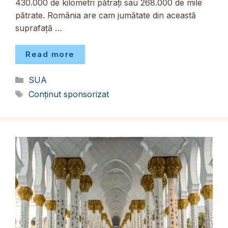
430.000 de kilometri pătrați sau 268.000 de mile
pătrate. România are cam jumătate din această
suprafață …
Read more
Categorii
SUA
Etichete
Conținut sponsorizat