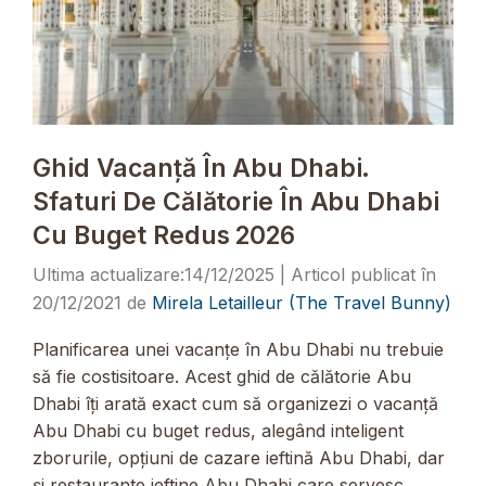
Ghid Vacanță În Abu Dhabi.
Sfaturi De Călătorie În Abu Dhabi
Cu Buget Redus 2026
14/12/2025
20/12/2021
de
Mirela Letailleur (The Travel Bunny)
Planificarea unei vacanțe în Abu Dhabi nu trebuie
să fie costisitoare. Acest ghid de călătorie Abu
Dhabi îți arată exact cum să organizezi o vacanță
Abu Dhabi cu buget redus, alegând inteligent
zborurile, opțiuni de cazare ieftină Abu Dhabi, dar
și restaurante ieftine Abu Dhabi care servesc