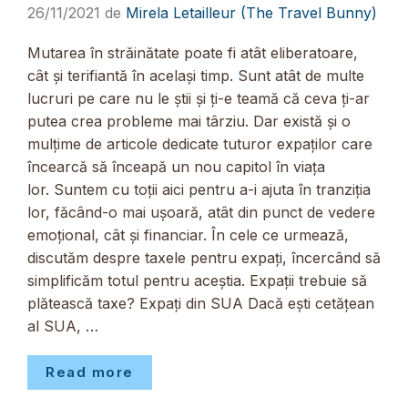
26/11/2021
de
Mirela Letailleur (The Travel Bunny)
Mutarea în străinătate poate fi atât eliberatoare,
cât și terifiantă în același timp. Sunt atât de multe
lucruri pe care nu le știi și ți-e teamă că ceva ți-ar
putea crea probleme mai târziu. Dar există și o
mulțime de articole dedicate tuturor expaților care
încearcă să înceapă un nou capitol în viața
lor. Suntem cu toții aici pentru a-i ajuta în tranziția
lor, făcând-o mai ușoară, atât din punct de vedere
emoțional, cât și financiar. În cele ce urmează,
discutăm despre taxele pentru expați, încercând să
simplificăm totul pentru aceștia. Expații trebuie să
plătească taxe? Expați din SUA Dacă ești cetățean
al SUA, …
Read more