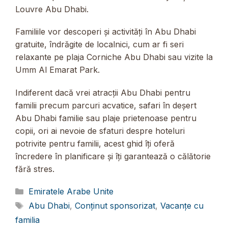
Louvre Abu Dhabi.
Familiile vor descoperi și activități în Abu Dhabi
gratuite, îndrăgite de localnici, cum ar fi seri
relaxante pe plaja Corniche Abu Dhabi sau vizite la
Umm Al Emarat Park.
Indiferent dacă vrei atracții Abu Dhabi pentru
familii precum parcuri acvatice, safari în deșert
Abu Dhabi familie sau plaje prietenoase pentru
copii, ori ai nevoie de sfaturi despre hoteluri
potrivite pentru familii, acest ghid îți oferă
încredere în planificare și îți garantează o călătorie
fără stres.
Categorii
Emiratele Arabe Unite
Etichete
Abu Dhabi
,
Conținut sponsorizat
,
Vacanțe cu
familia