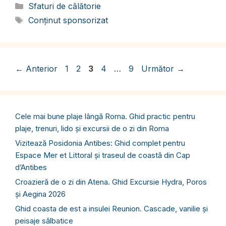
Categorii
Sfaturi de călătorie
Etichete
Conținut sponsorizat
Pagina
Pagina
Pagina
Pagina
Pagina
←
Anterior
1
2
3
4
…
9
Următor
→
Cele mai bune plaje lângă Roma. Ghid practic pentru
plaje, trenuri, lido și excursii de o zi din Roma
Vizitează Posidonia Antibes: Ghid complet pentru
Espace Mer et Littoral și traseul de coastă din Cap
d’Antibes
Croazieră de o zi din Atena. Ghid Excursie Hydra, Poros
și Aegina 2026
Ghid coasta de est a insulei Reunion. Cascade, vanilie și
peisaje sălbatice