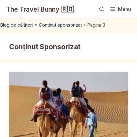
Sari
The Travel Bunny 🇷🇴
Menu
la
conținut
Blog de călătorii
»
Conținut sponsorizat
»
Pagina 3
Conținut Sponsorizat