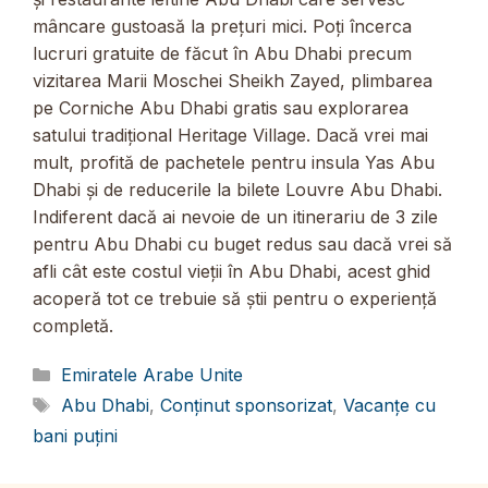
mâncare gustoasă la prețuri mici. Poți încerca
lucruri gratuite de făcut în Abu Dhabi precum
vizitarea Marii Moschei Sheikh Zayed, plimbarea
pe Corniche Abu Dhabi gratis sau explorarea
satului tradițional Heritage Village. Dacă vrei mai
mult, profită de pachetele pentru insula Yas Abu
Dhabi și de reducerile la bilete Louvre Abu Dhabi.
Indiferent dacă ai nevoie de un itinerariu de 3 zile
pentru Abu Dhabi cu buget redus sau dacă vrei să
afli cât este costul vieții în Abu Dhabi, acest ghid
acoperă tot ce trebuie să știi pentru o experiență
completă.
Categorii
Emiratele Arabe Unite
Etichete
Abu Dhabi
,
Conținut sponsorizat
,
Vacanțe cu
bani puțini