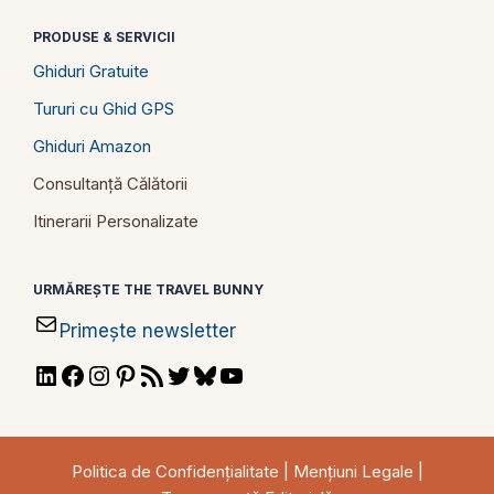
PRODUSE & SERVICII
Ghiduri Gratuite
Tururi cu Ghid GPS
Ghiduri Amazon
Consultanță Călătorii
Itinerarii Personalizate
URMĂREȘTE THE TRAVEL BUNNY
Primește newsletter
LinkedIn
Facebook
Instagram
Pinterest
RSS
Twitter
Bluesky
YouTube
Feed
Politica de Confidențialitate
|
Mențiuni Legale
|