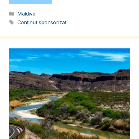
Categorii
Maldive
Etichete
Conținut sponsorizat