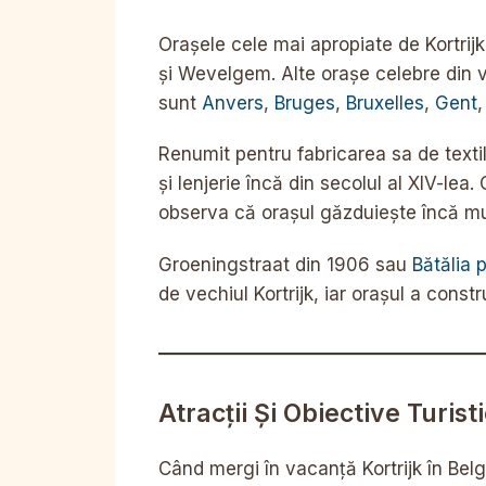
Orașele cele mai apropiate de Kortrij
și Wevelgem. Alte orașe celebre din v
sunt
Anvers
,
Bruges
,
Bruxelles
,
Gent
Renumit pentru fabricarea sa de textil
și lenjerie încă din secolul al XIV-lea.
observa că orașul găzduiește încă mul
Groeningstraat din 1906 sau
Bătălia 
de vechiul Kortrijk, iar orașul a const
Atracții Și Obiective Turisti
Când mergi în vacanță Kortrijk în Belg