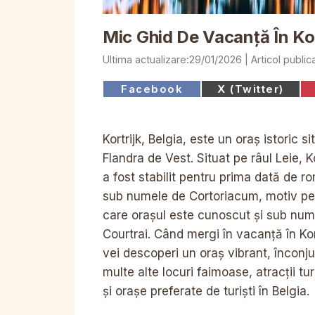
Mic Ghid De Vacanță În Kor
29/01/2026
Share
Share
Facebook
X (Twitter)
on
on
Kortrijk, Belgia, este un oraș istoric si
Flandra de Vest. Situat pe râul Leie, Ko
a fost stabilit pentru prima dată de r
sub numele de Cortoriacum, motiv pe
care orașul este cunoscut și sub num
Courtrai. Când mergi în vacanță în Kort
vei descoperi un oraș vibrant, înconju
multe alte locuri faimoase, atracții tur
și orașe preferate de turiști în Belgia.