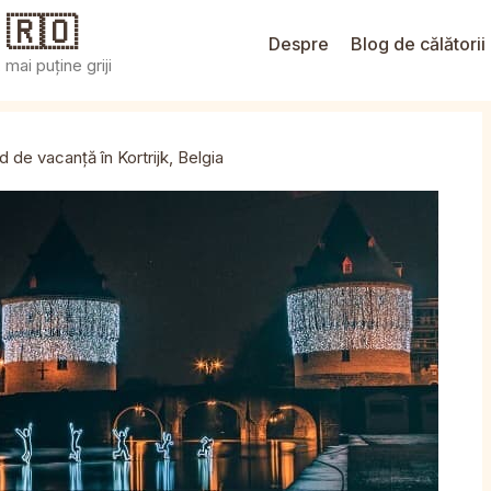
 🇷🇴
Despre
Blog de călătorii
mai puține griji
d de vacanță în Kortrijk, Belgia