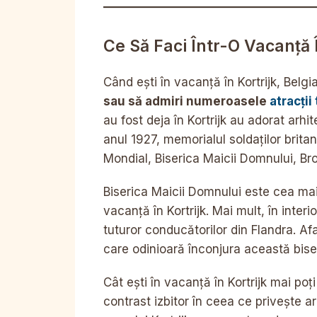
Ce Să Faci Într-O Vacanță Î
Când ești în vacanță în Kortrijk, Belgi
sau să admiri numeroasele
atracții
au fost deja în Kortrijk au adorat arhi
anul 1927, memorialul soldaților britan
Mondial, Biserica Maicii Domnului, Br
Biserica Maicii Domnului este cea mai
vacanță în Kortrijk. Mai mult, în interi
tuturor conducătorilor din Flandra. Af
care odinioară înconjura această bise
Cât ești în vacanță în Kortrijk mai poți
contrast izbitor în ceea ce privește a