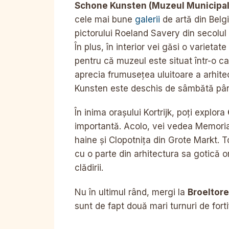
Schone Kunsten (Muzeul Municipal
cele mai bune
galerii
de artă din Belg
pictorului Roeland Savery din secolul a
În plus, în interior vei găsi o varieta
pentru că muzeul este situat într-o ca
aprecia frumusețea uluitoare a arhite
Kunsten este deschis de sâmbătă pân
În inima orașului Kortrijk, poți explora
importantă. Acolo, vei vedea Memorial
haine și Clopotnița din Grote Markt. 
cu o parte din arhitectura sa gotică or
clădirii.
Nu în ultimul rând, mergi la
Broeltor
sunt de fapt două mari turnuri de fortifi