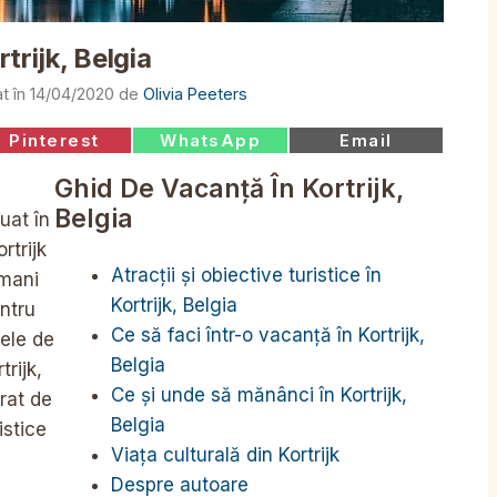
trijk, Belgia
14/04/2020
de
Olivia Peeters
Share
Share
Share
Pinterest
WhatsApp
Email
on
on
on
Ghid De Vacanță În Kortrijk,
Belgia
tuat în
rtrijk
Atracții și obiective turistice în
omani
Kortrijk, Belgia
ntru
Ce să faci într-o vacanță în Kortrijk,
ele de
Belgia
rijk,
Ce și unde să mănânci în Kortrijk,
rat de
Belgia
istice
Viața culturală din Kortrijk
Despre autoare