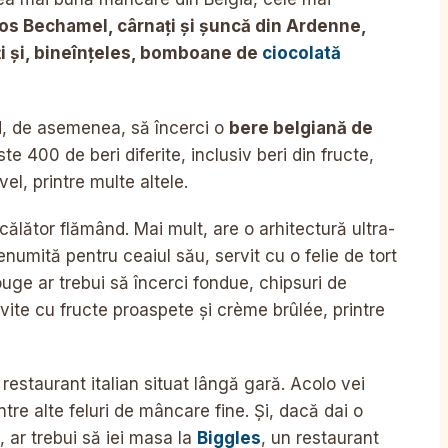
sos Bechamel, cârnați și șuncă din Ardenne,
iți și, bineînțeles, bomboane de
ciocolată
nd, de asemenea, să încerci o
bere belgiană de
ste 400 de beri diferite, inclusiv beri din fructe,
el, printre multe altele.
călător flămând. Mai mult, are o arhitectură ultra-
umită pentru ceaiul său, servit cu o felie de tort
ge ar trebui să încerci fondue, chipsuri de
rvite cu fructe proaspete și crème brûlée, printre
 restaurant italian situat lângă gară. Acolo vei
intre alte feluri de mâncare fine. Și, dacă dai o
 ar trebui să iei masa la
Biggles
, un restaurant