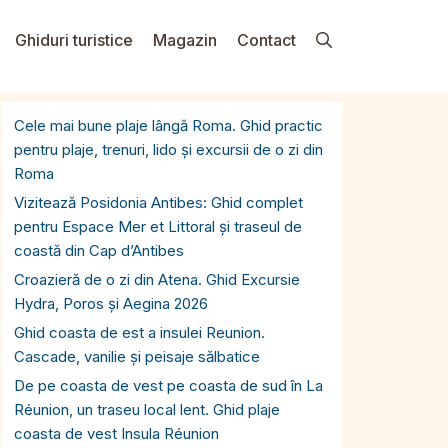
Ghiduri turistice
Magazin
Contact
Cele mai bune plaje lângă Roma. Ghid practic
pentru plaje, trenuri, lido și excursii de o zi din
Roma
Vizitează Posidonia Antibes: Ghid complet
pentru Espace Mer et Littoral și traseul de
coastă din Cap d’Antibes
Croazieră de o zi din Atena. Ghid Excursie
Hydra, Poros și Aegina 2026
Ghid coasta de est a insulei Reunion.
Cascade, vanilie și peisaje sălbatice
De pe coasta de vest pe coasta de sud în La
Réunion, un traseu local lent. Ghid plaje
coasta de vest Insula Réunion