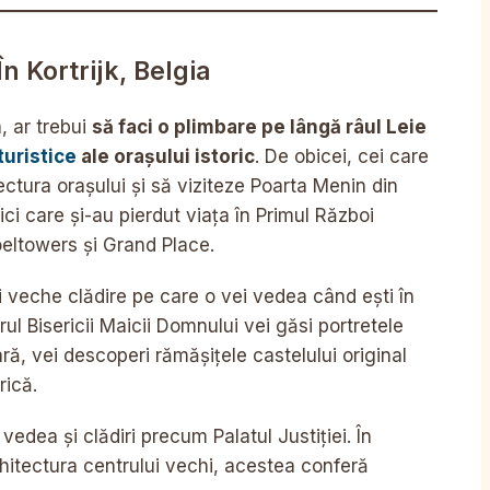
n Kortrijk, Belgia
a, ar trebui
să faci o plimbare pe lângă râul Leie
 turistice
ale orașului istoric
. De obicei, cei care
tectura orașului și să viziteze Poarta Menin din
ici care și-au pierdut viața în Primul Război
oeltowers și Grand Place.
 veche clădire pe care o vei vedea când ești în
orul Bisericii Maicii Domnului vei găsi portretele
ară, vei descoperi rămășițele castelului original
rică.
 vedea și clădiri precum Palatul Justiției. În
rhitectura centrului vechi, acestea conferă