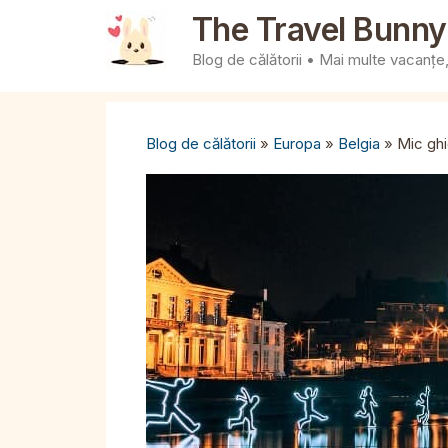
Sari
The Travel Bunny
la
Blog de călătorii • Mai multe vacanțe, 
conținut
Blog de călătorii
»
Europa
»
Belgia
»
Mic ghi