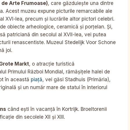
 de Arte Frumoase)
, care găzduiește una dintre
ia. Acest muzeu expune picturile remarcabile ale
l XVI-lea, precum și lucrările altor pictori celebri.
te de obiecte arheologice, ceramică și porțelan. Și,
să patriciană din secolul al XVII-lea, vei putea
cturii renascentiste. Muzeul Stedelijk Voor Schone
ă joi.
Grote Markt
, o atracție turistică
ul Primului Război Mondial, rămășițele halei de
Tot în această
piață
, vei găsi Stadhuis (Primăria),
iginală și un număr mare de statui în interiorul
ens
când ești în vacanță în Kortrijk. Broeltorenii
cație din secolele XII și XIII.