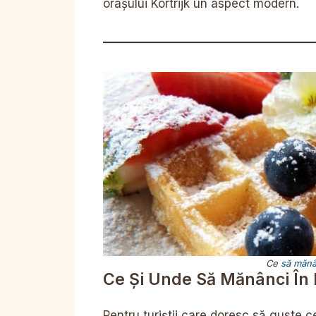
orașului Kortrijk un aspect modern.
Ce
să mănâ
Ce Și Unde Să Mănânci În K
Pentru turiștii care doresc să guste 