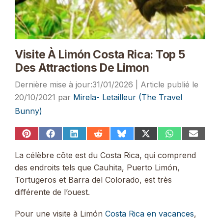
Visite À Limón Costa Rica: Top 5
Des Attractions De Limon
31/01/2026
20/10/2021
par
Mirela- Letailleur (The Travel
Bunny)
Share
Share
Share
Share
Share
Share
Share
Share
on
on
on
on
on
on
on
on
Pinterest
Facebook
LinkedIn
Reddit
Bluesky
X
WhatsApp
Email
La célèbre côte est du Costa Rica, qui comprend
(Twitter)
des endroits tels que Cauhita, Puerto Limón,
Tortugeros et Barra del Colorado, est très
différente de l’ouest.
Pour une visite à Limón
Costa Rica en vacances
,