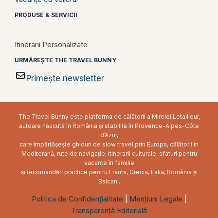
PRODUSE & SERVICII
Itinerarii Personalizate
URMĂREȘTE THE TRAVEL BUNNY
Primește newsletter
The Travel Bunny este platforma de călătorii a Mirelei Letailleur,
autoare născută în România și stabilită în Provence-Alpes-Côte
d’Azur,
care împărtășește ghiduri de slow travel prin Europa, călătorii în
Mediterană, rute de navigație, itinerarii culturale, sfaturi pentru
vacanțe în familie
și recomandări practice pentru Franța, Grecia, Italia, România și
Balcani.
Politica de Confidențialitate
|
Mențiuni Legale
|
Transparență Editorială