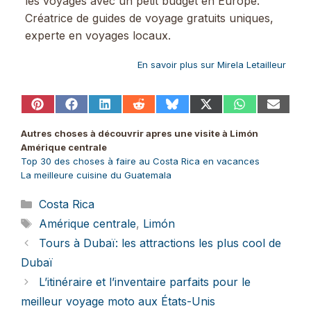
les voyages avec un petit budget en Europe.
Créatrice de guides de voyage gratuits uniques,
experte en voyages locaux.
En savoir plus sur Mirela Letailleur
Share
Share
Share
Share
Share
Share
Share
Share
on
on
on
on
on
on
on
on
Pinterest
Facebook
LinkedIn
Reddit
Bluesky
X
WhatsApp
Email
Autres choses à découvrir apres une visite à Limón
(Twitter)
Amérique centrale
Top 30 des choses à faire au Costa Rica en vacances
La meilleure cuisine du Guatemala
Catégories
Costa Rica
Étiquettes
Amérique centrale
,
Limón
Tours à Dubaï: les attractions les plus cool de
Dubaï
L’itinéraire et l’inventaire parfaits pour le
meilleur voyage moto aux États-Unis